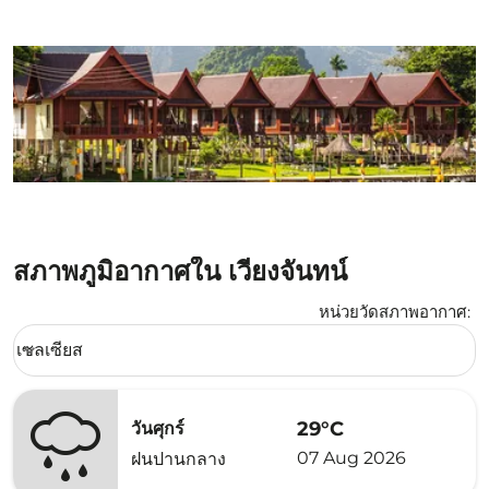
สภาพภูมิอากาศใน เวียงจันทน์
หน่วยวัดสภาพอากาศ
:
Weather unit option เซลเซียส Selected
เซลเซียส
keyboard_arrow_down
29°C
วันศุกร์
07 Aug 2026
ฝนปานกลาง