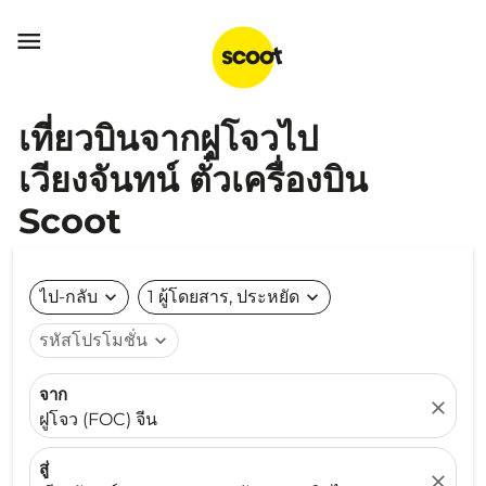

เที่ยวบินจากฝูโจวไป
เวียงจันทน์ ตั๋วเครื่องบิน
Scoot
ไป-กลับ
expand_more
1 ผู้โดยสาร, ประหยัด
expand_more
รหัสโปรโมชั่น
expand_more
จาก
close
ฝูโจว (FOC) จีน
สู่
close