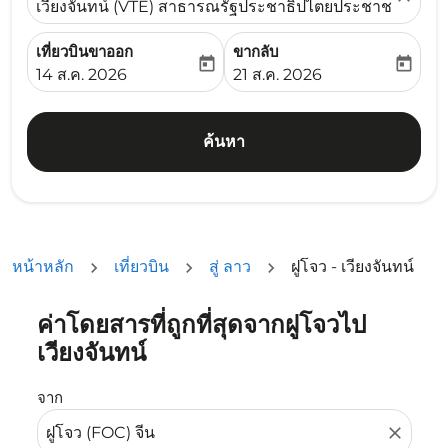
เวียงจันทน์ (VTE) สาธารณรัฐประชาธิปไตยประชาชนลาว
เที่ยวบินขาออก
ขากลับ
today
today
fc-booking-departure-date-aria-label
fc-booking-return-date-ari
14 ส.ค. 2026
21 ส.ค. 2026
ค้นหา
หน้าหลัก
เที่ยวบิน
สู่ ลาว
ฝูโจว - เวียงจันทน์
ค่าโดยสารที่ถูกที่สุดจากฝูโจวไป
ลองอัปเดตเส้นทางของคุณ (ต้นทางและ/หรือปลายทาง) หรือเลื
เวียงจันทน์
จาก
close