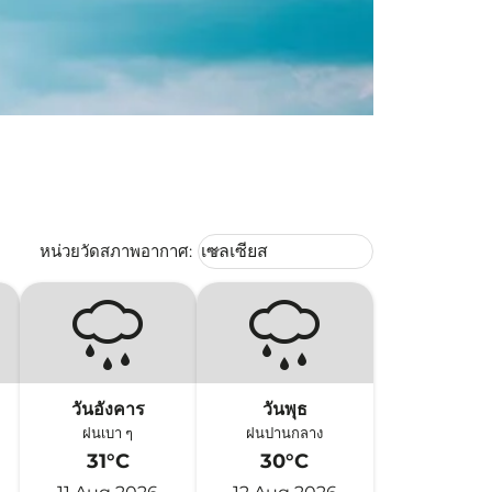
Weather unit option เซลเซียส Selec
หน่วยวัดสภาพอากาศ
:
เซลเซียส
keyboard_arrow_down
วันอังคาร
วันพุธ
ฝนเบา ๆ
ฝนปานกลาง
31°C
30°C