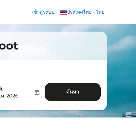
เข้าสู่ระบบ
keyboard_arrow_down
ประเทศไทย
-
ไทย
coot
ับ
ค้นหา
today
aria-label
ooking-return-date-aria-label
.ค. 2026