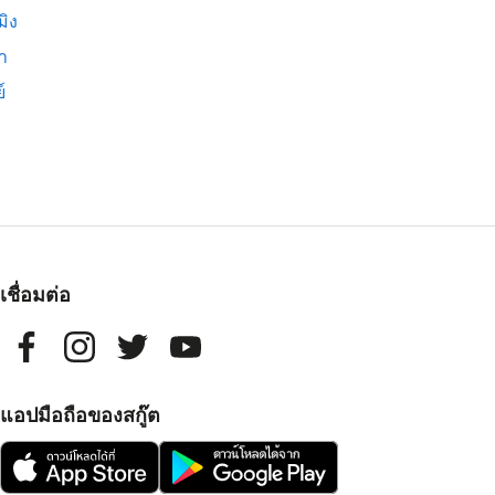
มิง
่า
์
เชื่อมต่อ
แอปมือถือของสกู๊ต