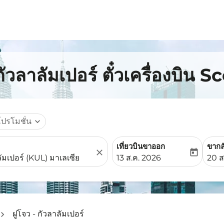
ัวลาลัมเปอร์ ตั๋วเครื่องบิน S
โปรโมชั่น
expand_more
เที่ยวบินขาออก
ขากล
close
today
fc-booking-departure-date-
fc-b
13 ส.ค. 2026
20 ส
ฝูโจว - กัวลาลัมเปอร์