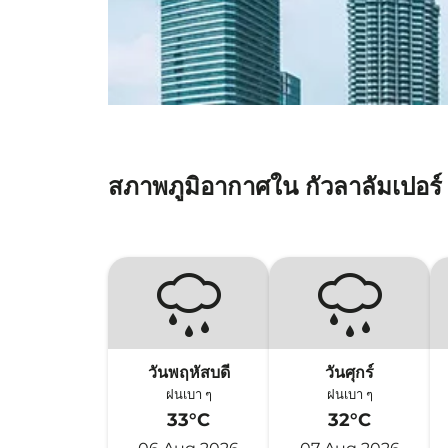
สภาพภูมิอากาศใน กัวลาลัมเปอร์
วันพฤหัสบดี
วันศุกร์
ฝนเบา ๆ
ฝนเบา ๆ
33°C
32°C