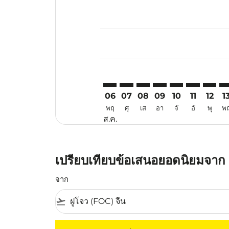
Displaying fares for สิงหาคม-202
FOC–KUL: cmp-view-offers-discla
FOC–KUL: cmp-view-offers-di
FOC–KUL: cmp-view-offer
FOC–KUL: cmp-view-
FOC–KUL: cmp-v
FOC–KUL: c
FOC–KU
FO
06
07
08
09
10
11
12
1
พฤ
ศุ
เส
อา
จั
อั
พุ
พ
ส.ค.
เปรียบเทียบข้อเสนอยอดนิยมจาก ฝ
จาก
flight_takeoff
ไม่มีค่าโดยสารที่ตรงกับเกณฑ์การคัดกรองของค