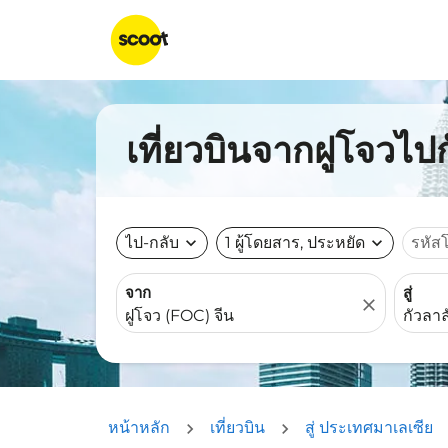
เที่ยวบินจากฝูโจวไปก
ไป-กลับ
expand_more
1 ผู้โดยสาร, ประหยัด
expand_more
รหัส
จาก
สู่
close
หน้าหลัก
เที่ยวบิน
สู่ ประเทศมาเลเซีย