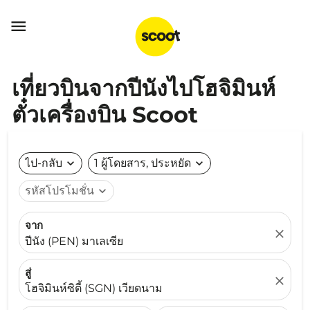

เที่ยวบินจากปีนังไปโฮจิมินห์
ตั๋วเครื่องบิน Scoot
ไป-กลับ
expand_more
1 ผู้โดยสาร, ประหยัด
expand_more
รหัสโปรโมชั่น
expand_more
จาก
close
ปีนัง (PEN) มาเลเซีย
สู่
close
โฮจิมินห์ซิตี้ (SGN) เวียดนาม