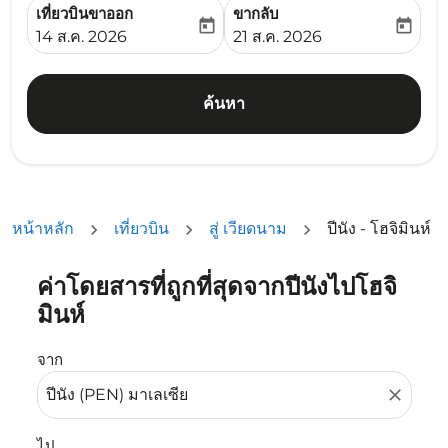
เที่ยวบินขาออก
ขากลับ
today
today
fc-booking-departure-date-aria-label
fc-booking-return-date-ari
14 ส.ค. 2026
21 ส.ค. 2026
ค้นหา
หน้าหลัก
เที่ยวบิน
สู่ เวียดนาม
ปีนัง - โฮจิมินห์
ค่าโดยสารที่ถูกที่สุดจากปีนังไปโฮจิ
ลองอัปเดตเส้นทางของคุณ (ต้นทางและ/หรือปลายทาง) หรือเลื
มินห์
จาก
close
ไป