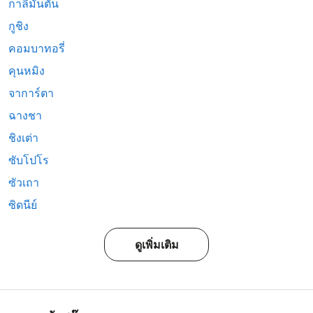
กาลีมันตัน
กูชิง
คอมบาทอรี่
คุนหมิง
จาการ์ตา
ฉางชา
ชิงเต่า
ซับโปโร
ซัวเถา
ซิดนีย์
ดูเพิ่มเติม