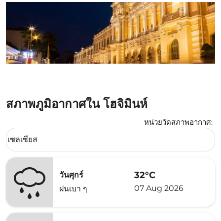
สภาพภูมิอากาศใน โฮจิมินห์
หน่วยวัดสภาพอากาศ
:
Weather unit option เซลเซียส Selected
เซลเซียส
keyboard_arrow_down
32°C
วันศุกร์
07 Aug 2026
ฝนเบา ๆ