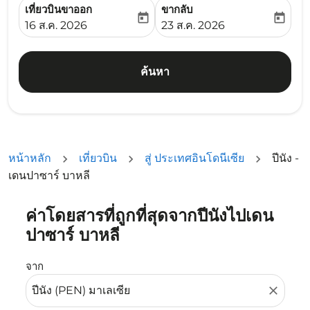
เที่ยวบินขาออก
ขากลับ
today
today
fc-booking-departure-date-aria-label
fc-booking-return-date-ari
16 ส.ค. 2026
23 ส.ค. 2026
ค้นหา
หน้าหลัก
เที่ยวบิน
สู่ ประเทศอินโดนีเซีย
ปีนัง -
เดนปาซาร์ บาหลี
ค่าโดยสารที่ถูกที่สุดจากปีนังไปเดน
ลองอัปเดตเส้นทางของคุณ (ต้นทางและ/หรือปลายทาง) หรือเลื
ปาซาร์ บาหลี
จาก
close