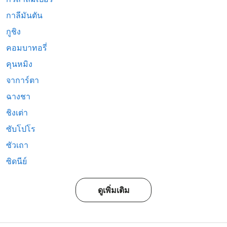
กาลีมันตัน
กูชิง
คอมบาทอรี่
คุนหมิง
จาการ์ตา
ฉางชา
ชิงเต่า
ซับโปโร
ซัวเถา
ซิดนีย์
ดูเพิ่มเติม