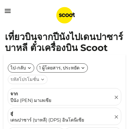

เที่ยวบินจากปีนังไปเดนปาซาร์
บาหลี ตั๋วเครื่องบิน Scoot
ไป-กลับ
expand_more
1 ผู้โดยสาร, ประหยัด
expand_more
รหัสโปรโมชั่น
expand_more
จาก
close
ปีนัง (PEN) มาเลเซีย
สู่
close
เดนปาซาร์ (บาหลี) (DPS) อินโดนีเซีย