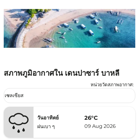
สภาพภูมิอากาศใน เดนปาซาร์ บาหลี
หน่วยวัดสภาพอากาศ
:
Weather unit option เซลเซียส Selected
เซลเซียส
keyboard_arrow_down
26°C
วันอาทิตย์
09 Aug 2026
ฝนเบา ๆ