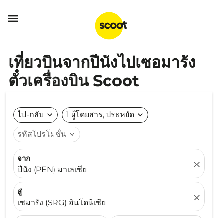

เที่ยวบินจากปีนังไปเซอมารัง
ตั๋วเครื่องบิน Scoot
ไป-กลับ
expand_more
1 ผู้โดยสาร, ประหยัด
expand_more
รหัสโปรโมชั่น
expand_more
จาก
close
ปีนัง (PEN) มาเลเซีย
สู่
close
เซมารัง (SRG) อินโดนีเซีย