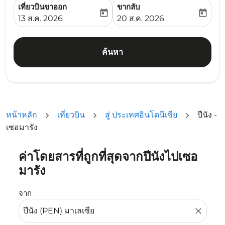
เที่ยวบินขาออก
ขากลับ
today
today
fc-booking-departure-date-aria-label
fc-booking-return-date-ari
13 ส.ค. 2026
20 ส.ค. 2026
ค้นหา
หน้าหลัก
เที่ยวบิน
สู่ ประเทศอินโดนีเซีย
ปีนัง -
เซอมารัง
ค่าโดยสารที่ถูกที่สุดจากปีนังไปเซอ
ลองอัปเดตเส้นทางของคุณ (ต้นทางและ/หรือปลายทาง) หรือเลื
มารัง
จาก
close