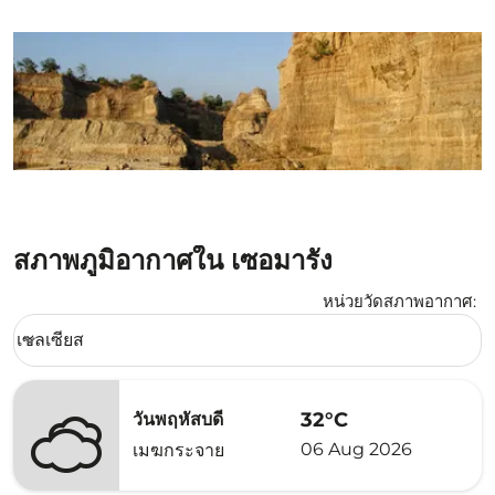
สภาพภูมิอากาศใน เซอมารัง
หน่วยวัดสภาพอากาศ
:
Weather unit option เซลเซียส Selected
เซลเซียส
keyboard_arrow_down
32°C
วันพฤหัสบดี
06 Aug 2026
เมฆกระจาย