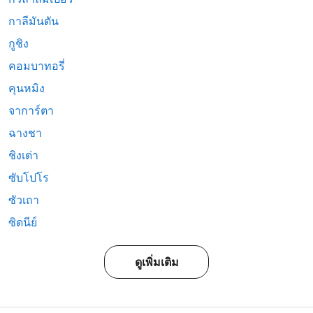
กาลีมันตัน
กูชิง
คอมบาทอรี่
คุนหมิง
จาการ์ตา
ฉางชา
ชิงเต่า
ซับโปโร
ซัวเถา
ซิดนีย์
ดูเพิ่มเติม