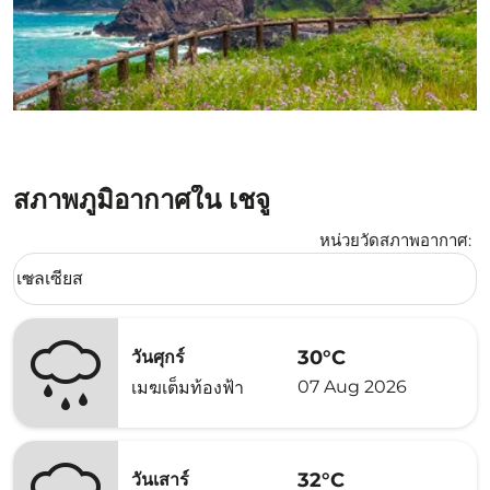
สภาพภูมิอากาศใน เชจู
หน่วยวัดสภาพอากาศ
:
Weather unit option เซลเซียส Selected
เซลเซียส
keyboard_arrow_down
30°C
วันศุกร์
07 Aug 2026
เมฆเต็มท้องฟ้า
32°C
วันเสาร์