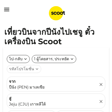

เที่ยวบินจากปีนังไปเชจู ตั๋ว
เครื่องบิน Scoot
ไป-กลับ
expand_more
1 ผู้โดยสาร, ประหยัด
expand_more
รหัสโปรโมชั่น
expand_more
จาก
close
ปีนัง (PEN) มาเลเซีย
สู่
close
Jeju (CJU) เกาหลีใต้