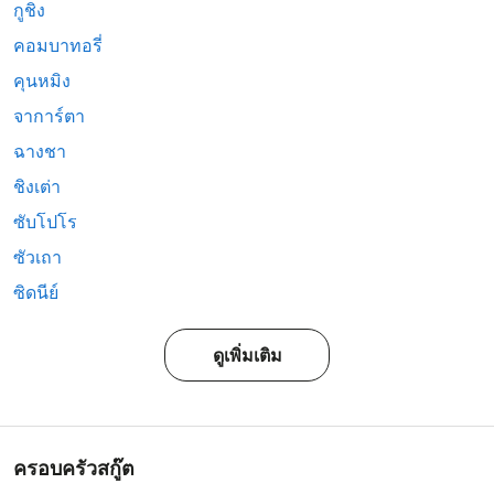
กูชิง
คอมบาทอรี่
คุนหมิง
จาการ์ตา
ฉางชา
ชิงเต่า
ซับโปโร
ซัวเถา
ซิดนีย์
ดูเพิ่มเติม
ครอบครัวสกู๊ต