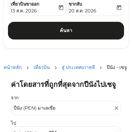
เที่ยวบินขาออก
ขากลับ
today
today
fc-booking-departure-date-aria-label
fc-booking-return-date-ari
13 ส.ค. 2026
20 ส.ค. 2026
ค้นหา
หน้าหลัก
เที่ยวบิน
สู่ ประเทศเกาหลี
ปีนัง - เชจู
ค่าโดยสารที่ถูกที่สุดจากปีนังไปเชจู
ลองอัปเดตเส้นทางของคุณ (ต้นทางและ/หรือปลายทาง) หรือเลื
จาก
close
ไป