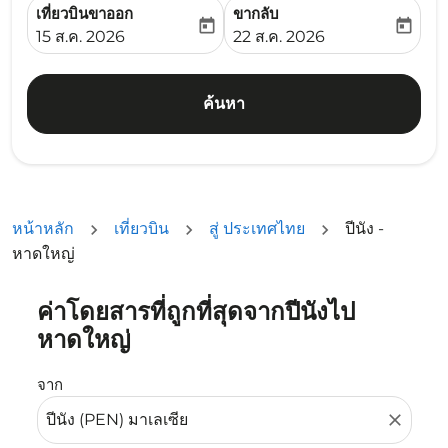
เที่ยวบินขาออก
ขากลับ
today
today
fc-booking-departure-date-aria-label
fc-booking-return-date-ari
15 ส.ค. 2026
22 ส.ค. 2026
ค้นหา
หน้าหลัก
เที่ยวบิน
สู่ ประเทศไทย
ปีนัง -
หาดใหญ่
ค่าโดยสารที่ถูกที่สุดจากปีนังไป
ลองอัปเดตเส้นทางของคุณ (ต้นทางและ/หรือปลายทาง) หรือเลื
หาดใหญ่
จาก
close