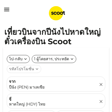

เที่ยวบินจากปีนังไปหาดใหญ่
ตั๋วเครื่องบิน Scoot
ไป-กลับ
expand_more
1 ผู้โดยสาร, ประหยัด
expand_more
รหัสโปรโมชั่น
expand_more
จาก
close
ปีนัง (PEN) มาเลเซีย
สู่
close
หาดใหญ่ (HDY) ไทย