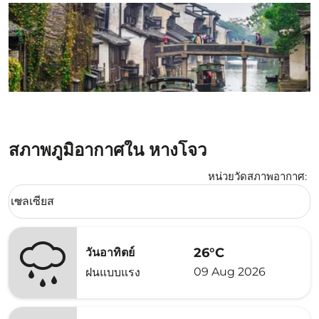
สภาพภูมิอากาศใน หางโจว
หน่วยวัดสภาพอากาศ
:
Weather unit option เซลเซียส Selected
เซลเซียส
keyboard_arrow_down
26°C
วันอาทิตย์
09 Aug 2026
ฝนแบบแรง