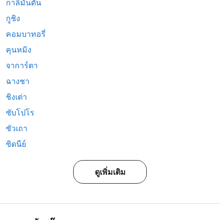
กาลีมันตัน
กูชิง
คอมบาทอรี่
คุนหมิง
จาการ์ตา
ฉางชา
ชิงเต่า
ซับโปโร
ซัวเถา
ซิดนีย์
ดูเพิ่มเติม