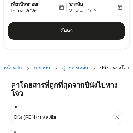
เที่ยวบินขาออก
ขากลับ
today
today
fc-booking-departure-date-aria-label
fc-booking-return-date-ari
15 ส.ค. 2026
22 ส.ค. 2026
ค้นหา
หน้าหลัก
เที่ยวบิน
สู่ ประเทศจีน
ปีนัง - หางโจว
ค่าโดยสารที่ถูกที่สุดจากปีนังไปหาง
ลองอัปเดตเส้นทางของคุณ (ต้นทางและ/หรือปลายทาง) หรือเลื
โจว
จาก
close
ไป