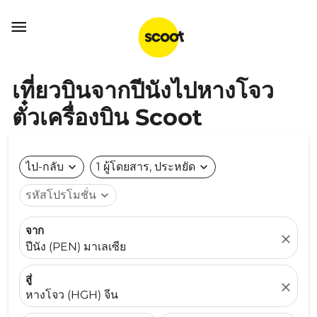

เที่ยวบินจากปีนังไปหางโจว
ตั๋วเครื่องบิน Scoot
ไป-กลับ
expand_more
1 ผู้โดยสาร, ประหยัด
expand_more
รหัสโปรโมชั่น
expand_more
จาก
close
ปีนัง (PEN) มาเลเซีย
สู่
close
หางโจว (HGH) จีน