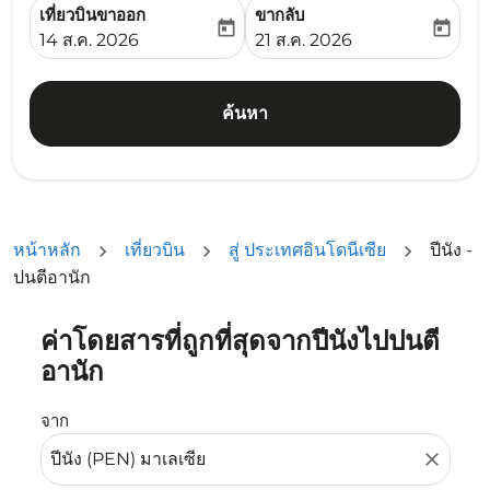
เที่ยวบินขาออก
ขากลับ
today
today
fc-booking-departure-date-aria-label
fc-booking-return-date-ari
14 ส.ค. 2026
21 ส.ค. 2026
ค้นหา
หน้าหลัก
เที่ยวบิน
สู่ ประเทศอินโดนีเซีย
ปีนัง -
ปนตีอานัก
ค่าโดยสารที่ถูกที่สุดจากปีนังไปปนตี
ลองอัปเดตเส้นทางของคุณ (ต้นทางและ/หรือปลายทาง) หรือเลื
อานัก
จาก
close