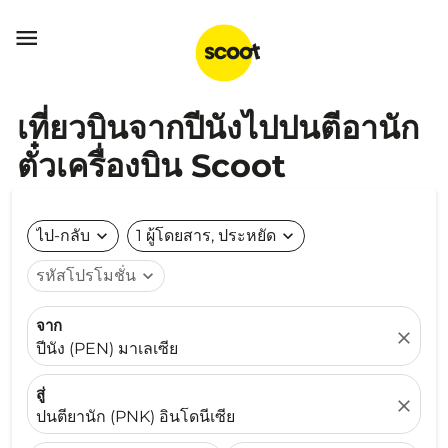

เที่ยวบินจากปีนังไปปนตีอานัก
ตั๋วเครื่องบิน Scoot
ไป-กลับ
expand_more
1 ผู้โดยสาร, ประหยัด
expand_more
รหัสโปรโมชั่น
expand_more
จาก
close
ปีนัง (PEN) มาเลเซีย
สู่
close
ปนตียานัก (PNK) อินโดนีเซีย