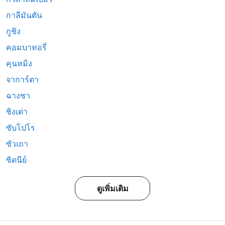
กาลีมันตัน
กูชิง
คอมบาทอรี่
คุนหมิง
จาการ์ตา
ฉางชา
ชิงเต่า
ซับโปโร
ซัวเถา
ซิดนีย์
ดูเพิ่มเติม