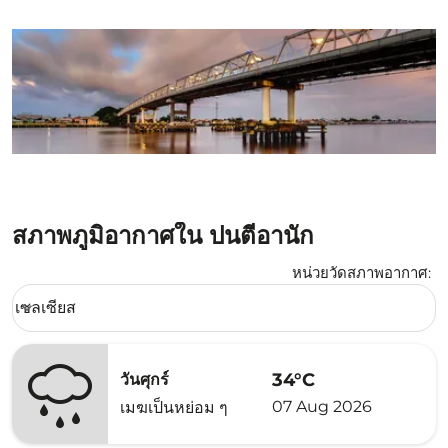
สภาพภูมิอากาศใน ปนตีอานัก
หน่วยวัดสภาพอากาศ
:
Weather unit option เซลเซียส Selected
เซลเซียส
keyboard_arrow_down
34°C
วันศุกร์
07 Aug 2026
เมฆเป็นหย่อม ๆ