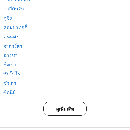
กาลีมันตัน
กูชิง
คอมบาทอรี่
คุนหมิง
จาการ์ตา
ฉางชา
ชิงเต่า
ซับโปโร
ซัวเถา
ซิดนีย์
ดูเพิ่มเติม