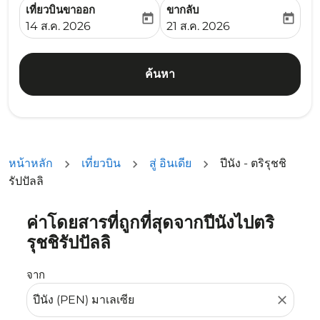
เที่ยวบินขาออก
ขากลับ
today
today
fc-booking-departure-date-aria-label
fc-booking-return-date-ari
14 ส.ค. 2026
21 ส.ค. 2026
ค้นหา
หน้าหลัก
เที่ยวบิน
สู่ อินเดีย
ปีนัง - ตริรุชชิ
รัปปัลลิ
ค่าโดยสารที่ถูกที่สุดจากปีนังไปตริ
ลองอัปเดตเส้นทางของคุณ (ต้นทางและ/หรือปลายทาง) หรือเลื
รุชชิรัปปัลลิ
จาก
close