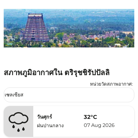
สภาพภูมิอากาศใน ตริรุชชิรัปปัลลิ
หน่วยวัดสภาพอากาศ
:
Weather unit option เซลเซียส Selected
เซลเซียส
keyboard_arrow_down
32°C
วันศุกร์
07 Aug 2026
ฝนปานกลาง