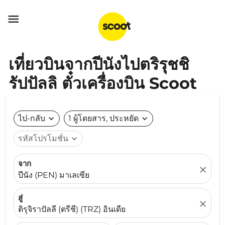

เที่ยวบินจากปีนังไปตริรุชชิ
รัปปัลลิ ตั๋วเครื่องบิน Scoot
ไป-กลับ
expand_more
1 ผู้โดยสาร, ประหยัด
expand_more
รหัสโปรโมชั่น
expand_more
จาก
close
ปีนัง (PEN) มาเลเซีย
สู่
close
ติรุจิราปัลลี (ตรีชี) (TRZ) อินเดีย