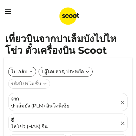

เที่ยวบินจากปาเล็มบังไปไห
โข่ว ตั๋วเครื่องบิน Scoot
ไป-กลับ
expand_more
1 ผู้โดยสาร, ประหยัด
expand_more
รหัสโปรโมชั่น
expand_more
จาก
close
ปาเล็มบัง (PLM) อินโดนีเซีย
สู่
close
ไหโข่ว (HAK) จีน