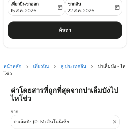
เที่ยวบินขาออก
ขากลับ
today
today
fc-booking-departure-date-aria-label
fc-booking-return-date-ari
15 ส.ค. 2026
22 ส.ค. 2026
ค้นหา
หน้าหลัก
เที่ยวบิน
สู่ ประเทศจีน
ปาเล็มบัง - ไห
โข่ว
ค่าโดยสารที่ถูกที่สุดจากปาเล็มบังไป
ลองอัปเดตเส้นทางของคุณ (ต้นทางและ/หรือปลายทาง) หรือเลื
ไหโข่ว
จาก
close