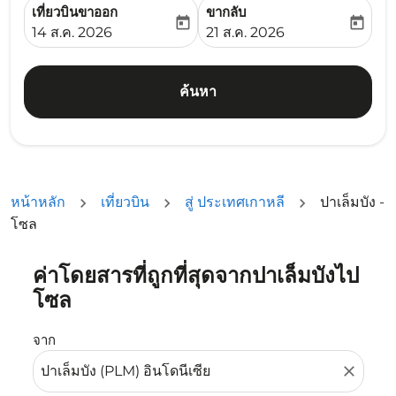
เที่ยวบินขาออก
ขากลับ
today
today
fc-booking-departure-date-aria-label
fc-booking-return-date-ari
14 ส.ค. 2026
21 ส.ค. 2026
ค้นหา
หน้าหลัก
เที่ยวบิน
สู่ ประเทศเกาหลี
ปาเล็มบัง -
โซล
ค่าโดยสารที่ถูกที่สุดจากปาเล็มบังไป
ลองอัปเดตเส้นทางของคุณ (ต้นทางและ/หรือปลายทาง) หรือเลื
โซล
จาก
close