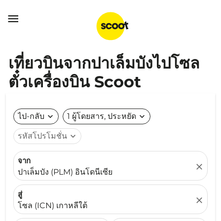

เที่ยวบินจากปาเล็มบังไปโซล
ตั๋วเครื่องบิน Scoot
ไป-กลับ
expand_more
1 ผู้โดยสาร, ประหยัด
expand_more
รหัสโปรโมชั่น
expand_more
จาก
close
ปาเล็มบัง (PLM) อินโดนีเซีย
สู่
close
โซล (ICN) เกาหลีใต้