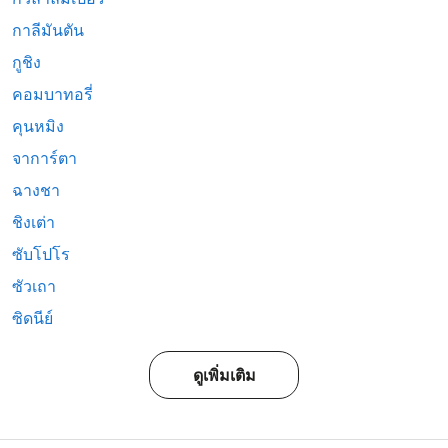
กาลีมันตัน
กูชิง
คอมบาทอรี่
คุนหมิง
จาการ์ตา
ฉางชา
ชิงเต่า
ซับโปโร
ซัวเถา
ซิดนีย์
ดูเพิ่มเติม