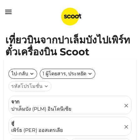

เที่ยวบินจากปาเล็มบังไปเพิร์ท
ตั๋วเครื่องบิน Scoot
ไป-กลับ
expand_more
1 ผู้โดยสาร, ประหยัด
expand_more
รหัสโปรโมชั่น
expand_more
จาก
close
ปาเล็มบัง (PLM) อินโดนีเซีย
สู่
close
เพิร์ธ (PER) ออสเตรเลีย