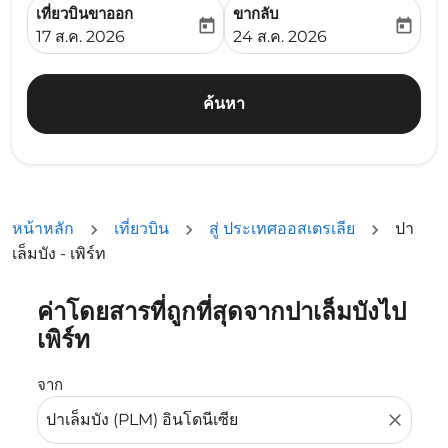
เที่ยวบินขาออก
ขากลับ
today
today
fc-booking-departure-date-aria-label
fc-booking-return-date-ari
17 ส.ค. 2026
24 ส.ค. 2026
ค้นหา
หน้าหลัก
เที่ยวบิน
สู่ ประเทศออสเตรเลีย
ปา
เล็มบัง - เพิร์ท
ค่าโดยสารที่ถูกที่สุดจากปาเล็มบังไป
ลองอัปเดตเส้นทางของคุณ (ต้นทางและ/หรือปลายทาง) หรือเลื
เพิร์ท
จาก
close