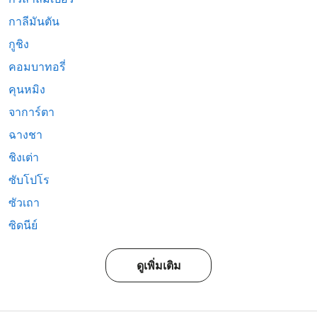
กาลีมันตัน
กูชิง
คอมบาทอรี่
คุนหมิง
จาการ์ตา
ฉางชา
ชิงเต่า
ซับโปโร
ซัวเถา
ซิดนีย์
ดูเพิ่มเติม