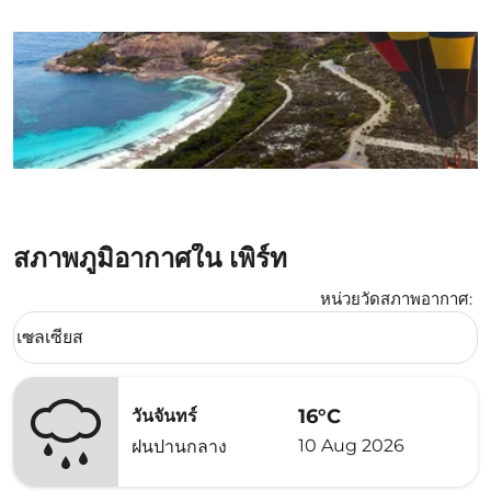
สภาพภูมิอากาศใน เพิร์ท
หน่วยวัดสภาพอากาศ
:
Weather unit option เซลเซียส Selected
เซลเซียส
keyboard_arrow_down
16°C
วันจันทร์
10 Aug 2026
ฝนปานกลาง