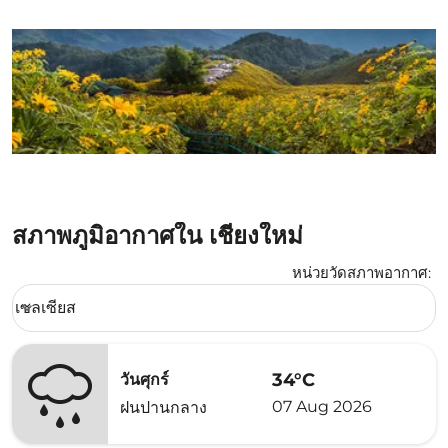
สภาพภูมิอากาศใน เชียงใหม่
หน่วยวัดสภาพอากาศ
:
Weather unit option เซลเซียส Selected
เซลเซียส
keyboard_arrow_down
34°C
วันศุกร์
07 Aug 2026
ฝนปานกลาง