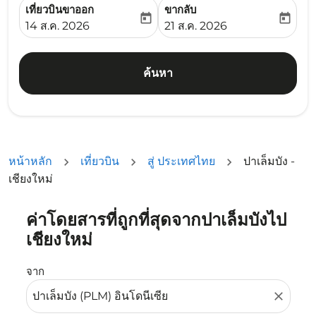
เที่ยวบินขาออก
ขากลับ
today
today
fc-booking-departure-date-aria-label
fc-booking-return-date-ari
14 ส.ค. 2026
21 ส.ค. 2026
ค้นหา
หน้าหลัก
เที่ยวบิน
สู่ ประเทศไทย
ปาเล็มบัง -
เชียงใหม่
ค่าโดยสารที่ถูกที่สุดจากปาเล็มบังไป
ลองอัปเดตเส้นทางของคุณ (ต้นทางและ/หรือปลายทาง) หรือเลื
เชียงใหม่
จาก
close