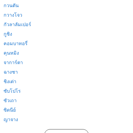
กวนตัน
กวางโจว
กัวลาลัมเปอร์
กูชิง
คอมบาทอรี่
คุนหมิง
จาการ์ตา
ฉางชา
ชิงเต่า
ซับโปโร
ซัวเถา
ซิดนีย์
ญาจาง