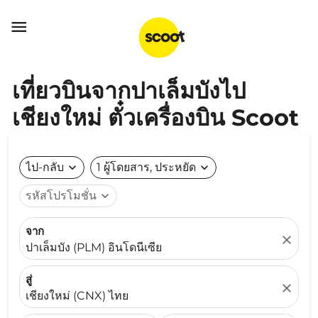

เที่ยวบินจากปาเล็มบังไป
เชียงใหม่ ตั๋วเครื่องบิน Scoot
ไป-กลับ
expand_more
1 ผู้โดยสาร, ประหยัด
expand_more
รหัสโปรโมชั่น
expand_more
จาก
close
ปาเล็มบัง (PLM) อินโดนีเซีย
สู่
close
เชียงใหม่ (CNX) ไทย