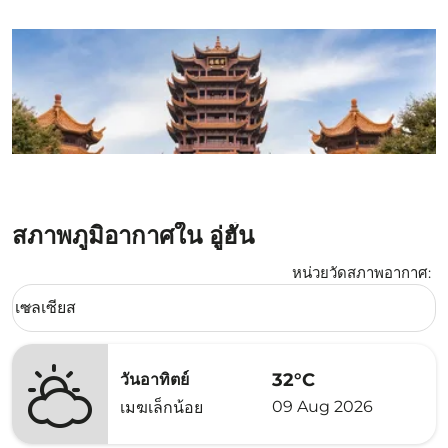
สภาพภูมิอากาศใน อู่ฮั่น
หน่วยวัดสภาพอากาศ
:
Weather unit option เซลเซียส Selected
เซลเซียส
keyboard_arrow_down
32°C
วันอาทิตย์
09 Aug 2026
เมฆเล็กน้อย