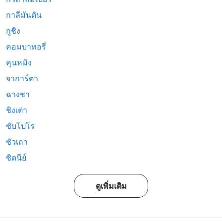
กาลีมันตัน
กูชิง
คอมบาทอรี่
คุนหมิง
จาการ์ตา
ฉางชา
ชิงเต่า
ซับโปโร
ซัวเถา
ซิดนีย์
ดูเพิ่มเติม