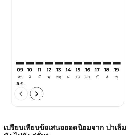
Displaying fares for สิงหาคม-2026
PLM–WUH: cmp-view-offers-disclaimer. ค้นหาข้อเสน
PLM–WUH: cmp-view-offers-disclaimer. ค้นหาข้
PLM–WUH: cmp-view-offers-disclaimer. ค้น
PLM–WUH: cmp-view-offers-disclaimer.
PLM–WUH: cmp-view-offers-disclaim
PLM–WUH: cmp-view-offers-disc
PLM–WUH: cmp-view-offers-
PLM–WUH: cmp-view-off
PLM–WUH: cmp-view
PLM–WUH: cmp-
PLM–WUH: 
PLM–W
P
09
10
11
12
13
14
15
16
17
18
19
20
อา
จั
อั
พุ
พฤ
ศุ
เส
อา
จั
อั
พุ
พฤ
ส.ค.
chevron_left
chevron_right
เปรียบเทียบข้อเสนอยอดนิยมจาก ปาเล็ม