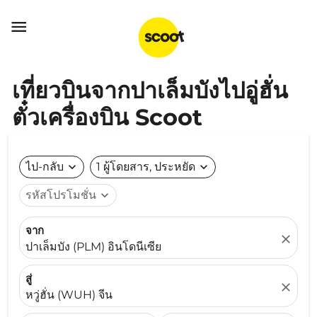

เที่ยวบินจากปาเล็มบังไปอู่ฮั่น
ตั๋วเครื่องบิน Scoot
ไป-กลับ
expand_more
1 ผู้โดยสาร, ประหยัด
expand_more
รหัสโปรโมชั่น
expand_more
จาก
close
ปาเล็มบัง (PLM) อินโดนีเซีย
สู่
close
หวู่ฮั่น (WUH) จีน