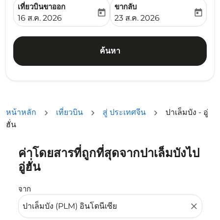
เที่ยวบินขาออก
ขากลับ
today
today
fc-booking-departure-date-aria-label
fc-booking-return-date-ari
16 ส.ค. 2026
23 ส.ค. 2026
ค้นหา
หน้าหลัก
เที่ยวบิน
สู่ ประเทศจีน
ปาเล็มบัง - อู่
ฮั่น
ค่าโดยสารที่ถูกที่สุดจากปาเล็มบังไป
ลองอัปเดตเส้นทางของคุณ (ต้นทางและ/หรือปลายทาง) หรือเลื
อู่ฮั่น
จาก
close