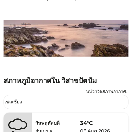
สภาพภูมิอากาศใน วิสาขปัตนัม
หน่วยวัดสภาพอากาศ
:
Weather unit option เซลเซียส Selected
เซลเซียส
keyboard_arrow_down
34°C
วันพฤหัสบดี
06 Aug 2026
ฝนเบา ๆ