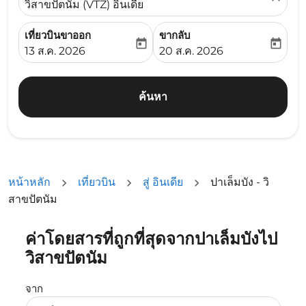
วิสาขปัตนัม (VTZ) อินเดีย
เที่ยวบินขาออก
ขากลับ
today
today
fc-booking-departure-date-aria-label
fc-booking-return-date-ari
13 ส.ค. 2026
20 ส.ค. 2026
ค้นหา
หน้าหลัก
เที่ยวบิน
สู่ อินเดีย
ปาเล็มบัง - วิ
สาขปัตนัม
ค่าโดยสารที่ถูกที่สุดจากปาเล็มบังไป
ลองอัปเดตเส้นทางของคุณ (ต้นทางและ/หรือปลายทาง) หรือเลื
วิสาขปัตนัม
จาก