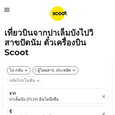

เที่ยวบินจากปาเล็มบังไปวิ
สาขปัตนัม ตั๋วเครื่องบิน
Scoot
ไป-กลับ
expand_more
1 ผู้โดยสาร, ประหยัด
expand_more
รหัสโปรโมชั่น
expand_more
จาก
close
ปาเล็มบัง (PLM) อินโดนีเซีย
สู่
close