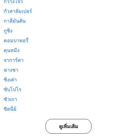
กวางโจว
กัวลาลัมเปอร์
กาลีมันตัน
กูชิง
คอมบาทอรี่
คุนหมิง
จาการ์ตา
ฉางชา
ชิงเต่า
ซับโปโร
ซัวเถา
ซิดนีย์
ดูเพิ่มเติม