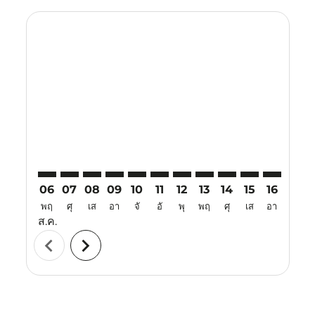
Displaying fares for สิงหาคม-2026
PLM–VTZ: cmp-view-offers-disclaimer. ค้นหาข้อเสนอ
PLM–VTZ: cmp-view-offers-disclaimer. ค้นหาข้อเ
PLM–VTZ: cmp-view-offers-disclaimer. ค้นหา
PLM–VTZ: cmp-view-offers-disclaimer. ค
PLM–VTZ: cmp-view-offers-disclaim
PLM–VTZ: cmp-view-offers-disc
PLM–VTZ: cmp-view-offers-
PLM–VTZ: cmp-view-off
PLM–VTZ: cmp-view
PLM–VTZ: cmp-
PLM–VTZ: 
PLM–V
P
06
07
08
09
10
11
12
13
14
15
16
17
พฤ
ศุ
เส
อา
จั
อั
พุ
พฤ
ศุ
เส
อา
จั
ส.ค.
chevron_left
chevron_right