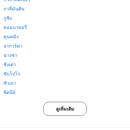
กาลีมันตัน
กูชิง
คอมบาทอรี่
คุนหมิง
จาการ์ตา
ฉางชา
ชิงเต่า
ซับโปโร
ซัวเถา
ซิดนีย์
ดูเพิ่มเติม