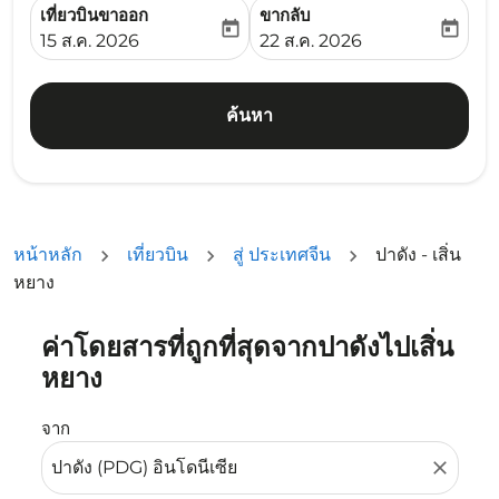
เที่ยวบินขาออก
ขากลับ
today
today
fc-booking-departure-date-aria-label
fc-booking-return-date-ari
15 ส.ค. 2026
22 ส.ค. 2026
ค้นหา
หน้าหลัก
เที่ยวบิน
สู่ ประเทศจีน
ปาดัง - เสิ่น
หยาง
ค่าโดยสารที่ถูกที่สุดจากปาดังไปเสิ่น
ลองอัปเดตเส้นทางของคุณ (ต้นทางและ/หรือปลายทาง) หรือเลื
หยาง
จาก
close