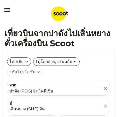

เที่ยวบินจากปาดังไปเสิ่นหยาง
ตั๋วเครื่องบิน Scoot
ไป-กลับ
expand_more
1 ผู้โดยสาร, ประหยัด
expand_more
รหัสโปรโมชั่น
expand_more
จาก
close
ปาดัง (PDG) อินโดนีเซีย
สู่
close
เสิ่นหยาง (SHE) จีน