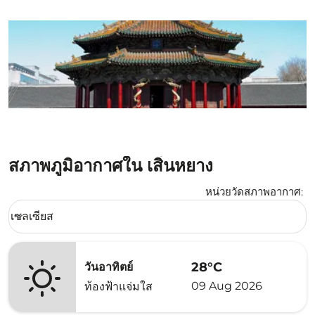
สภาพภูมิอากาศใน เสิ่นหยาง
หน่วยวัดสภาพอากาศ
:
Weather unit option เซลเซียส Selected
เซลเซียส
keyboard_arrow_down
28°C
วันอาทิตย์
09 Aug 2026
ท้องฟ้าแจ่มใส