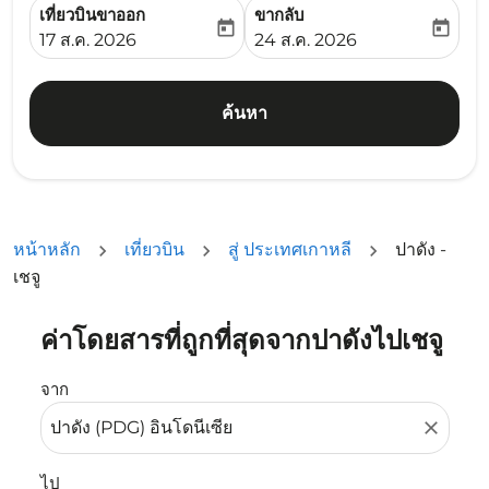
เที่ยวบินขาออก
ขากลับ
today
today
fc-booking-departure-date-aria-label
fc-booking-return-date-ari
17 ส.ค. 2026
24 ส.ค. 2026
ค้นหา
หน้าหลัก
เที่ยวบิน
สู่ ประเทศเกาหลี
ปาดัง -
เชจู
ค่าโดยสารที่ถูกที่สุดจากปาดังไปเชจู
ลองอัปเดตเส้นทางของคุณ (ต้นทางและ/หรือปลายทาง) หรือเลื
จาก
close
ไป