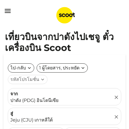

เที่ยวบินจากปาดังไปเชจู ตั๋ว
เครื่องบิน Scoot
ไป-กลับ
expand_more
1 ผู้โดยสาร, ประหยัด
expand_more
รหัสโปรโมชั่น
expand_more
จาก
close
ปาดัง (PDG) อินโดนีเซีย
สู่
close
Jeju (CJU) เกาหลีใต้