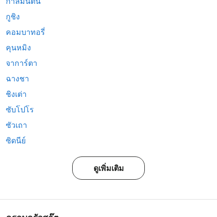
กาลีมันตัน
กูชิง
คอมบาทอรี่
คุนหมิง
จาการ์ตา
ฉางชา
ชิงเต่า
ซับโปโร
ซัวเถา
ซิดนีย์
ดูเพิ่มเติม