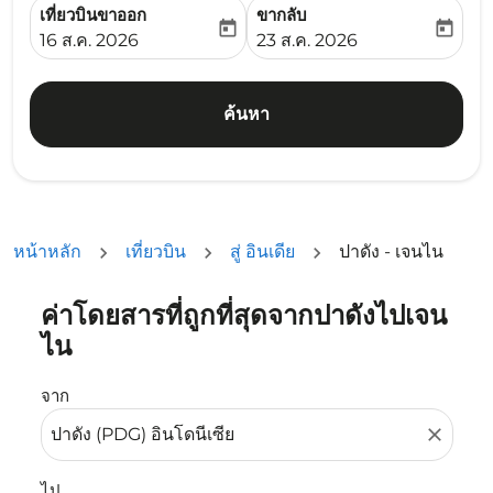
เที่ยวบินขาออก
ขากลับ
today
today
fc-booking-departure-date-aria-label
fc-booking-return-date-ari
16 ส.ค. 2026
23 ส.ค. 2026
ค้นหา
หน้าหลัก
เที่ยวบิน
สู่ อินเดีย
ปาดัง - เจนไน
ค่าโดยสารที่ถูกที่สุดจากปาดังไปเจน
ลองอัปเดตเส้นทางของคุณ (ต้นทางและ/หรือปลายทาง) หรือเลื
ไน
จาก
close
ไป