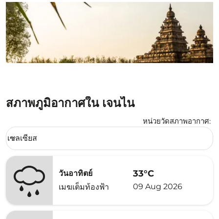
สภาพภูมิอากาศใน เจนไน
หน่วยวัดสภาพอากาศ
:
Weather unit option เซลเซียส Selected
เซลเซียส
keyboard_arrow_down
33°C
วันอาทิตย์
09 Aug 2026
เมฆเต็มท้องฟ้า