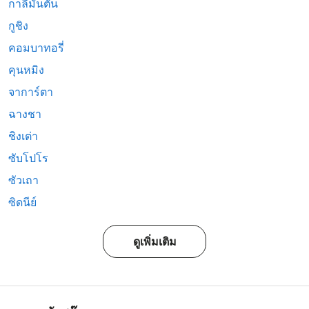
กาลีมันตัน
กูชิง
คอมบาทอรี่
คุนหมิง
จาการ์ตา
ฉางชา
ชิงเต่า
ซับโปโร
ซัวเถา
ซิดนีย์
ดูเพิ่มเติม