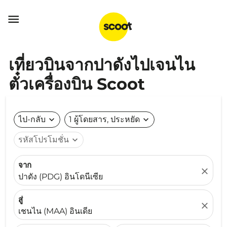

เที่ยวบินจากปาดังไปเจนไน
ตั๋วเครื่องบิน Scoot
ไป-กลับ
expand_more
1 ผู้โดยสาร, ประหยัด
expand_more
รหัสโปรโมชั่น
expand_more
จาก
close
ปาดัง (PDG) อินโดนีเซีย
สู่
close
เชนไน (MAA) อินเดีย