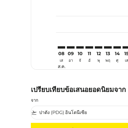
Displaying fares for สิงหาคม-202
PDG–ATQ: cmp-view-offers-discla
PDG–ATQ: cmp-view-offers-d
PDG–ATQ: cmp-view-offe
PDG–ATQ: cmp-view-
PDG–ATQ: cmp-v
PDG–ATQ: c
PDG–AT
PD
08
09
10
11
12
13
14
1
เส
อา
จั
อั
พุ
พฤ
ศุ
เ
ส.ค.
เปรียบเทียบข้อเสนอยอดนิยมจาก ป
จาก
flight_takeoff
ไม่มีค่าโดยสารที่ตรงกับเกณฑ์การคัดกรองของค