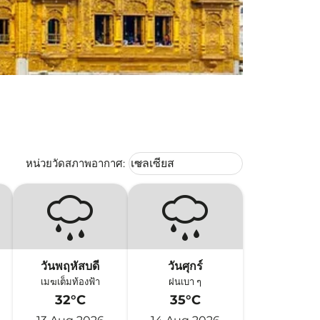
Weather unit option เซลเซียส Selec
หน่วยวัดสภาพอากาศ
:
เซลเซียส
keyboard_arrow_down
วันพฤหัสบดี
วันศุกร์
เมฆเต็มท้องฟ้า
ฝนเบา ๆ
32°C
35°C