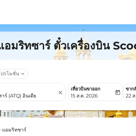
อมริทซาร์ ตั๋วเครื่องบิน Sco
โปรโมชั่น
expand_more
เที่ยวบินขาออก
ขากล
close
today
fc-booking-departure-date-
fc-b
15 ส.ค. 2026
22 ส
- แอมริทซาร์