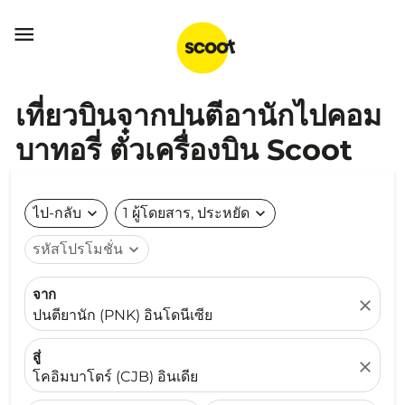

เที่ยวบินจากปนตีอานักไปคอม
บาทอรี่ ตั๋วเครื่องบิน Scoot
ไป-กลับ
expand_more
1 ผู้โดยสาร, ประหยัด
expand_more
รหัสโปรโมชั่น
expand_more
จาก
close
ปนตียานัก (PNK) อินโดนีเซีย
สู่
close
โคอิมบาโตร์ (CJB) อินเดีย