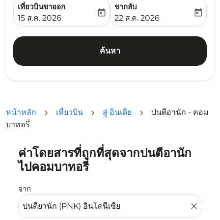
เที่ยวบินขาออก
ขากลับ
today
today
fc-booking-departure-date-aria-label
fc-booking-return-date-ari
15 ส.ค. 2026
22 ส.ค. 2026
ค้นหา
หน้าหลัก
เที่ยวบิน
สู่ อินเดีย
ปนตีอานัก - คอม
บาทอรี่
ค่าโดยสารที่ถูกที่สุดจากปนตีอานัก
ลองอัปเดตเส้นทางของคุณ (ต้นทางและ/หรือปลายทาง) หรือเลื
ไปคอมบาทอรี่
จาก
close