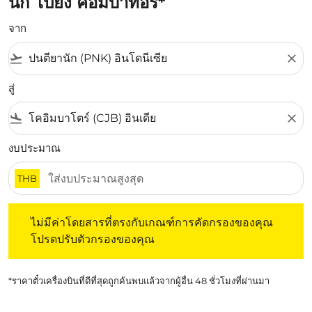
นัก ไปยัง คอมบาทอรี่*
จาก
flight_takeoff
close
สู่
flight_land
close
งบประมาณ
THB
ไม่มีค่าโดยสารที่ตรงกับเกณฑ์การคัดกรองของคุณ โปรดปรับต
ไม่มีค่าโดยสารที่ตรงกับเกณฑ์การคัดกรองของคุณ
โปรดปรับตัวกรองของคุณ
*ราคาตั๋วเครื่องบินที่ดีที่สุดถูกค้นพบแล้วจากผู้อื่น 48 ชั่วโมงที่ผ่านมา