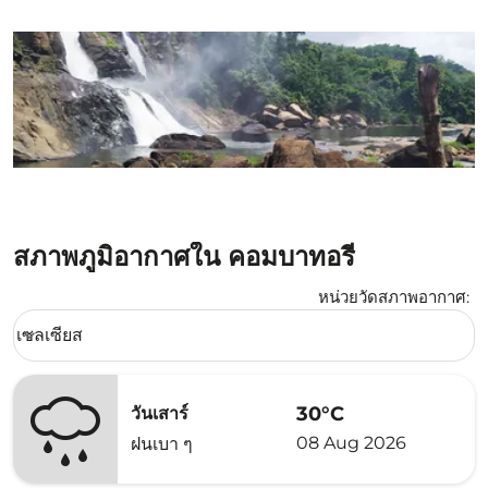
สภาพภูมิอากาศใน คอมบาทอรี่
หน่วยวัดสภาพอากาศ
:
Weather unit option เซลเซียส Selected
เซลเซียส
keyboard_arrow_down
30°C
วันเสาร์
08 Aug 2026
ฝนเบา ๆ