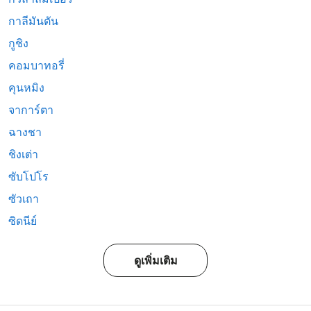
กาลีมันตัน
กูชิง
คอมบาทอรี่
คุนหมิง
จาการ์ตา
ฉางชา
ชิงเต่า
ซับโปโร
ซัวเถา
ซิดนีย์
ดูเพิ่มเติม