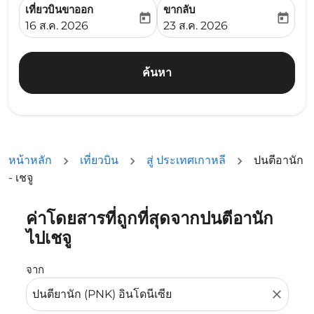
เที่ยวบินขาออก
ขากลับ
today
today
fc-booking-departure-date-aria-label
fc-booking-return-date-ari
16 ส.ค. 2026
23 ส.ค. 2026
ค้นหา
หน้าหลัก
เที่ยวบิน
สู่ ประเทศเกาหลี
ปนตีอานัก
- เชจู
ค่าโดยสารที่ถูกที่สุดจากปนตีอานัก
ลองอัปเดตเส้นทางของคุณ (ต้นทางและ/หรือปลายทาง) หรือเลื
ไปเชจู
จาก
close