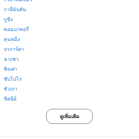
กาลีมันตัน
กูชิง
คอมบาทอรี่
คุนหมิง
จาการ์ตา
ฉางชา
ชิงเต่า
ซับโปโร
ซัวเถา
ซิดนีย์
ดูเพิ่มเติม