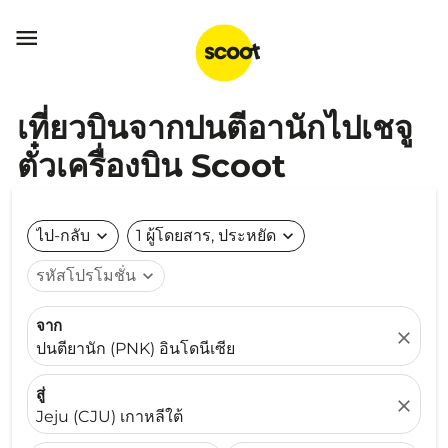

เที่ยวบินจากปนตีอานักไปเชจู
ตั๋วเครื่องบิน Scoot
ไป-กลับ
expand_more
1 ผู้โดยสาร, ประหยัด
expand_more
รหัสโปรโมชั่น
expand_more
จาก
close
ปนตียานัก (PNK) อินโดนีเซีย
สู่
close
Jeju (CJU) เกาหลีใต้