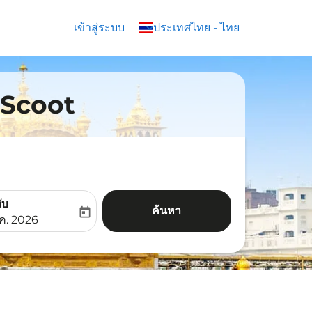
เข้าสู่ระบบ
keyboard_arrow_down
ประเทศไทย
-
ไทย
น Scoot
ับ
ค้นหา
today
aria-label
ooking-return-date-aria-label
.ค. 2026