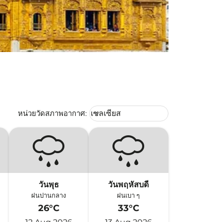
Weather unit option เซลเซียส Selec
หน่วยวัดสภาพอากาศ
:
เซลเซียส
keyboard_arrow_down
วันพุธ
วันพฤหัสบดี
ฝนปานกลาง
ฝนเบา ๆ
26°C
33°C