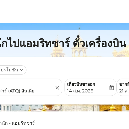
ักไปแอมริทซาร์ ตั๋วเครื่องบิ
โปรโมชั่น
expand_more
เที่ยวบินขาออก
ขากล
close
today
fc-booking-departure-date-
fc-b
14 ส.ค. 2026
21 ส
านัก - แอมริทซาร์