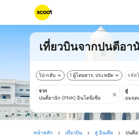
เที่ยวบินจากปนตีอาน
ไป-กลับ
expand_more
1 ผู้โดยสาร, ประหยัด
expand_more
รหัส
จาก
สู่
close
หน้าหลัก
เที่ยวบิน
สู่ อินเดีย
ปนตีอ