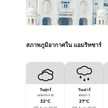
สภาพภูมิอากาศใน แอมริทซาร์
วันศุกร์
วันเสาร์
เมฆกระจาย
ฝนเบา ๆ
32°C
27°C