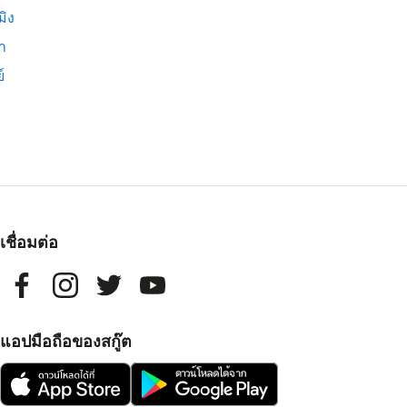
มิง
่า
์
เชื่อมต่อ
แอปมือถือของสกู๊ต