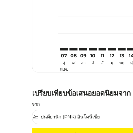
Displaying fares for สิงหาคม-202
PNK–ATQ: cmp-view-offers-discla
PNK–ATQ: cmp-view-offers-di
PNK–ATQ: cmp-view-offe
PNK–ATQ: cmp-view-
PNK–ATQ: cmp-v
PNK–ATQ: c
PNK–AT
PN
07
08
09
10
11
12
13
1
ศุ
เส
อา
จั
อั
พุ
พฤ
ศุ
ส.ค.
เปรียบเทียบข้อเสนอยอดนิยมจาก 
จาก
flight_takeoff
ไม่มีค่าโดยสารที่ตรงกับเกณฑ์การคัดกรองของค