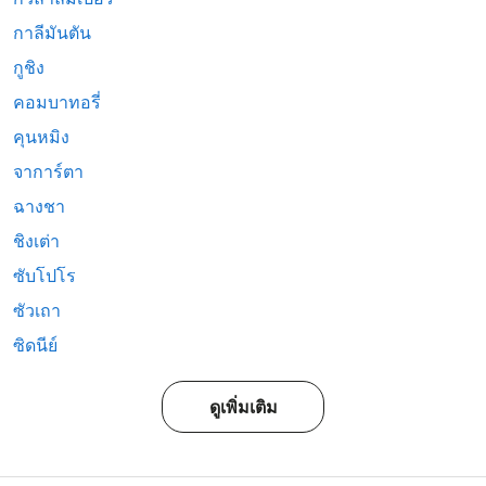
กาลีมันตัน
กูชิง
คอมบาทอรี่
คุนหมิง
จาการ์ตา
ฉางชา
ชิงเต่า
ซับโปโร
ซัวเถา
ซิดนีย์
ดูเพิ่มเติม