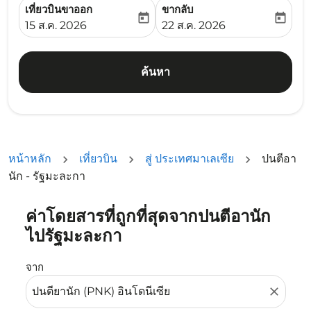
เที่ยวบินขาออก
ขากลับ
today
today
fc-booking-departure-date-aria-label
fc-booking-return-date-ari
15 ส.ค. 2026
22 ส.ค. 2026
ค้นหา
หน้าหลัก
เที่ยวบิน
สู่ ประเทศมาเลเซีย
ปนตีอา
นัก - รัฐมะละกา
ค่าโดยสารที่ถูกที่สุดจากปนตีอานัก
ลองอัปเดตเส้นทางของคุณ (ต้นทางและ/หรือปลายทาง) หรือเลื
ไปรัฐมะละกา
จาก
close