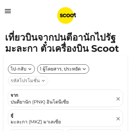

เที่ยวบินจากปนตีอานักไปรัฐ
มะละกา ตั๋วเครื่องบิน Scoot
ไป-กลับ
expand_more
1 ผู้โดยสาร, ประหยัด
expand_more
รหัสโปรโมชั่น
expand_more
จาก
close
ปนตียานัก (PNK) อินโดนีเซีย
สู่
close
มะละกา (MKZ) มาเลเซีย