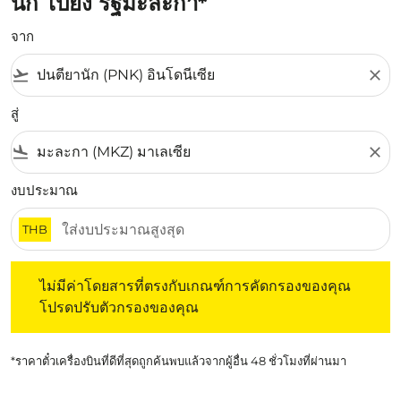
นัก ไปยัง รัฐมะละกา*
จาก
flight_takeoff
close
สู่
flight_land
close
งบประมาณ
THB
ไม่มีค่าโดยสารที่ตรงกับเกณฑ์การคัดกรองของคุณ โปรดปรับต
ไม่มีค่าโดยสารที่ตรงกับเกณฑ์การคัดกรองของคุณ
โปรดปรับตัวกรองของคุณ
*ราคาตั๋วเครื่องบินที่ดีที่สุดถูกค้นพบแล้วจากผู้อื่น 48 ชั่วโมงที่ผ่านมา