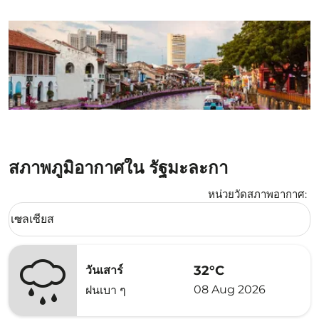
สภาพภูมิอากาศใน รัฐมะละกา
หน่วยวัดสภาพอากาศ
:
Weather unit option เซลเซียส Selected
เซลเซียส
keyboard_arrow_down
32°C
วันเสาร์
08 Aug 2026
ฝนเบา ๆ