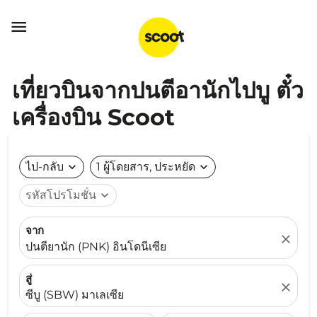

เที่ยวบินจากปนตีอานักไปบู ตั๋ว
เครื่องบิน Scoot
ไป-กลับ
expand_more
1 ผู้โดยสาร, ประหยัด
expand_more
รหัสโปรโมชั่น
expand_more
จาก
close
ปนตียานัก (PNK) อินโดนีเซีย
สู่
close
ซีบู (SBW) มาเลเซีย