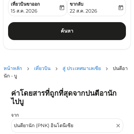
เที่ยวบินขาออก
ขากลับ
today
today
fc-booking-departure-date-aria-label
fc-booking-return-date-ari
15 ส.ค. 2026
22 ส.ค. 2026
ค้นหา
หน้าหลัก
เที่ยวบิน
สู่ ประเทศมาเลเซีย
ปนตีอา
นัก - บู
ค่าโดยสารที่ถูกที่สุดจากปนตีอานัก
ลองอัปเดตเส้นทางของคุณ (ต้นทางและ/หรือปลายทาง) หรือเลื
ไปบู
จาก
close