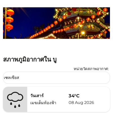
สภาพภูมิอากาศใน บู
หน่วยวัดสภาพอากาศ
:
Weather unit option เซลเซียส Selected
เซลเซียส
keyboard_arrow_down
34°C
วันเสาร์
08 Aug 2026
เมฆเต็มท้องฟ้า