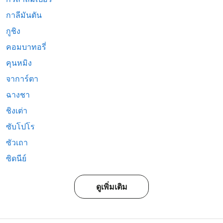
กาลีมันตัน
กูชิง
คอมบาทอรี่
คุนหมิง
จาการ์ตา
ฉางชา
ชิงเต่า
ซับโปโร
ซัวเถา
ซิดนีย์
ดูเพิ่มเติม