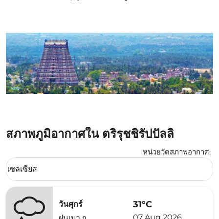
สภาพภูมิอากาศใน ตริรุชชิรัปปัลลิ
หน่วยวัดสภาพอากาศ
:
Weather unit option เซลเซียส Selected
เซลเซียส
keyboard_arrow_down
31°C
วันศุกร์
07 Aug 2026
ฝนเบา ๆ