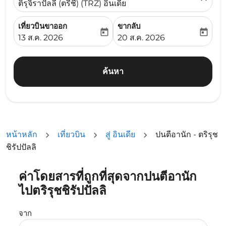
ติรุจิราปัลลี (ตรีชี) (TRZ) อินเดีย
เที่ยวบินขาออก
ขากลับ
today
today
fc-booking-departure-date-aria-label
fc-booking-return-date-ari
13 ส.ค. 2026
20 ส.ค. 2026
ค้นหา
หน้าหลัก
เที่ยวบิน
สู่ อินเดีย
ปนตีอานัก - ตริรุช
ชิรัปปัลลิ
ค่าโดยสารที่ถูกที่สุดจากปนตีอานัก
ลองอัปเดตเส้นทางของคุณ (ต้นทางและ/หรือปลายทาง) หรือเลื
ไปตริรุชชิรัปปัลลิ
จาก