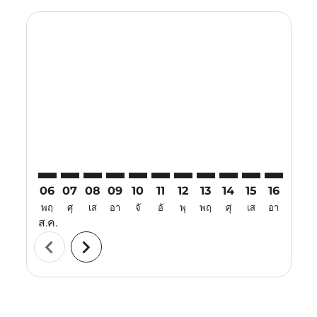
Displaying fares for สิงหาคม-2026
PNK–TRZ: cmp-view-offers-disclaimer. ค้นหาข้อเสนอ
PNK–TRZ: cmp-view-offers-disclaimer. ค้นหาข้อเ
PNK–TRZ: cmp-view-offers-disclaimer. ค้นหา
PNK–TRZ: cmp-view-offers-disclaimer. ค
PNK–TRZ: cmp-view-offers-disclaime
PNK–TRZ: cmp-view-offers-discl
PNK–TRZ: cmp-view-offers-
PNK–TRZ: cmp-view-off
PNK–TRZ: cmp-view
PNK–TRZ: cmp-
PNK–TRZ: 
PNK–T
P
06
07
08
09
10
11
12
13
14
15
16
17
พฤ
ศุ
เส
อา
จั
อั
พุ
พฤ
ศุ
เส
อา
จั
ส.ค.
chevron_left
chevron_right