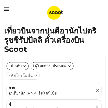

เที่ยวบินจากปนตีอานักไปตริ
รุชชิรัปปัลลิ ตั๋วเครื่องบิน
Scoot
ไป-กลับ
expand_more
1 ผู้โดยสาร, ประหยัด
expand_more
รหัสโปรโมชั่น
expand_more
จาก
close
ปนตียานัก (PNK) อินโดนีเซีย
สู่
close