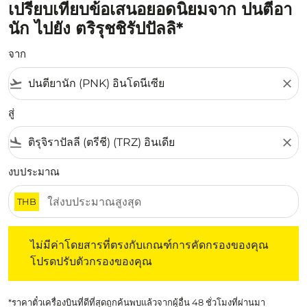
เปรียบเทียบข้อเสนอยอดนิยมจาก ปนตีอา
นัก ไปยัง ตริรุชชิรัปปัลลิ*
จาก
flight_takeoff
close
สู่
flight_land
close
งบประมาณ
THB
ไม่มีค่าโดยสารที่ตรงกับเกณฑ์การคัดกรองของคุณ โปรดปรับต
ไม่มีค่าโดยสารที่ตรงกับเกณฑ์การคัดกรองของคุณ
โปรดปรับตัวกรองของคุณ
*ราคาตั๋วเครื่องบินที่ดีที่สุดถูกค้นพบแล้วจากผู้อื่น 48 ชั่วโมงที่ผ่านมา