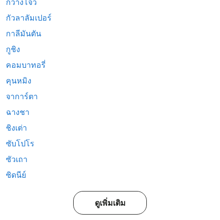
กวางโจว
กัวลาลัมเปอร์
กาลีมันตัน
กูชิง
คอมบาทอรี่
คุนหมิง
จาการ์ตา
ฉางชา
ชิงเต่า
ซับโปโร
ซัวเถา
ซิดนีย์
ดูเพิ่มเติม