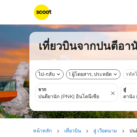
เที่ยวบินจากปนตีอาน
ไป-กลับ
expand_more
1 ผู้โดยสาร, ประหยัด
expand_more
รหัส
จาก
สู่
close
หน้าหลัก
เที่ยวบิน
สู่ เวียดนาม
ปนต