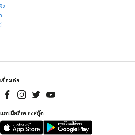
มิง
่า
์
เชื่อมต่อ
แอปมือถือของสกู๊ต