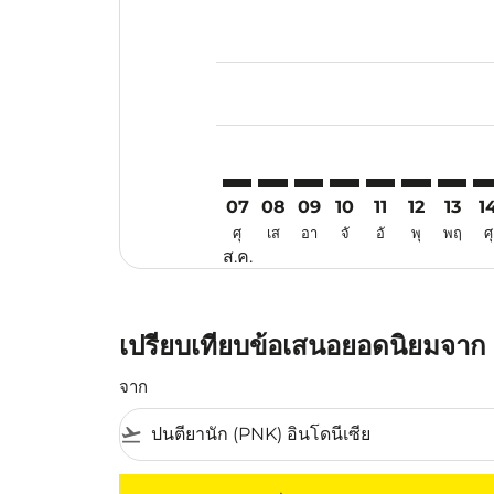
Displaying fares for สิงหาคม-202
PNK–DAD: cmp-view-offers-discl
PNK–DAD: cmp-view-offers-d
PNK–DAD: cmp-view-offe
PNK–DAD: cmp-view-
PNK–DAD: cmp-v
PNK–DAD: c
PNK–DA
PN
07
08
09
10
11
12
13
1
ศุ
เส
อา
จั
อั
พุ
พฤ
ศุ
ส.ค.
เปรียบเทียบข้อเสนอยอดนิยมจาก 
จาก
flight_takeoff
ไม่มีค่าโดยสารที่ตรงกับเกณฑ์การคัดกรองของค