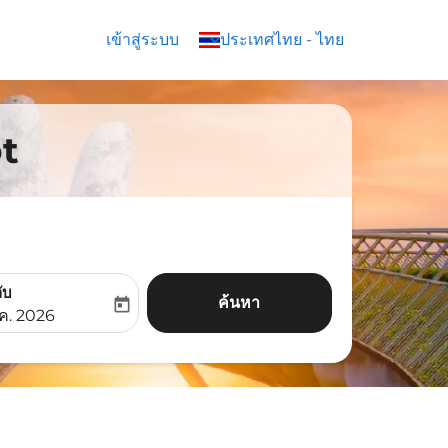
เข้าสู่ระบบ
keyboard_arrow_down
ประเทศไทย
-
ไทย
ot
ับ
ค้นหา
today
aria-label
ooking-return-date-aria-label
.ค. 2026