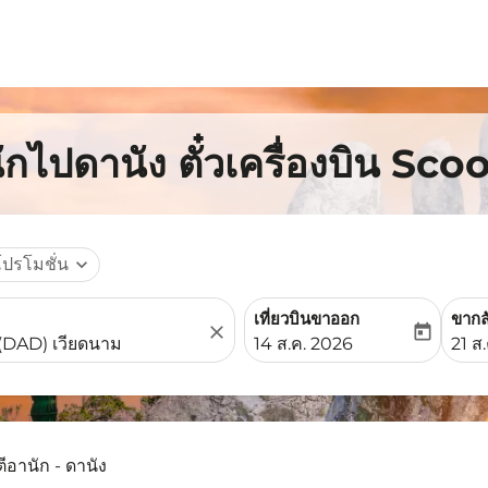
ักไปดานัง ตั๋วเครื่องบิน Sco
โปรโมชั่น
expand_more
เที่ยวบินขาออก
ขากล
close
today
fc-booking-departure-date-
fc-b
14 ส.ค. 2026
21 ส
ีอานัก - ดานัง