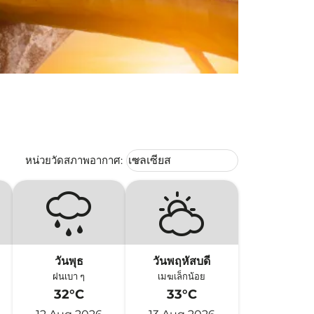
Weather unit option เซลเซียส Selec
หน่วยวัดสภาพอากาศ
:
เซลเซียส
keyboard_arrow_down
วันพุธ
วันพฤหัสบดี
ฝนเบา ๆ
เมฆเล็กน้อย
32°C
33°C