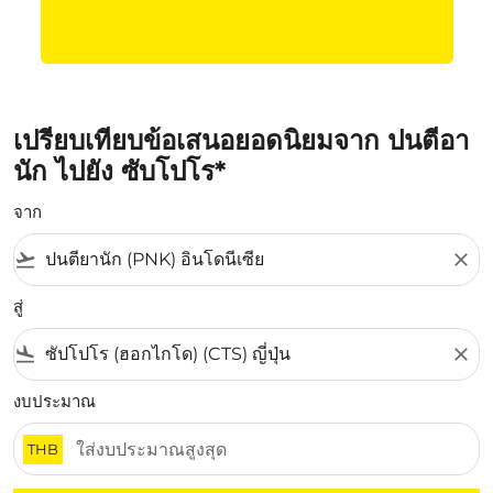
เปรียบเทียบข้อเสนอยอดนิยมจาก ปนตีอา
นัก ไปยัง ซับโปโร*
จาก
flight_takeoff
close
สู่
flight_land
close
งบประมาณ
THB