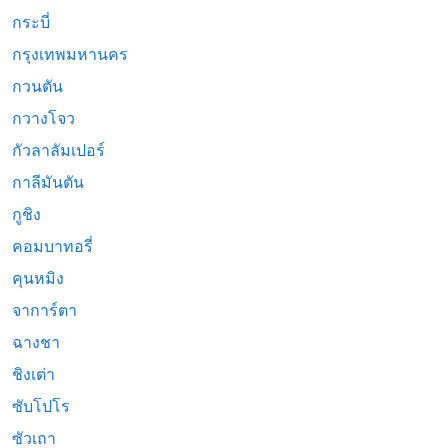
กระบี่
กรุงเทพมหานคร
กวนตัน
กวางโจว
กัวลาลัมเปอร์
กาลีมันตัน
กูชิง
คอมบาทอรี่
คุนหมิง
จาการ์ตา
ฉางชา
ชิงเต่า
ซับโปโร
ซัวเถา