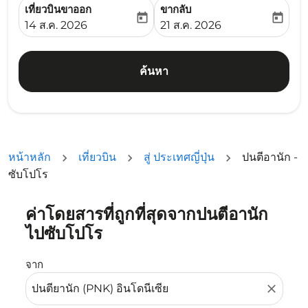
เที่ยวบินขาออก
ขากลับ
today
today
fc-booking-departure-date-aria-label
fc-booking-return-date-ari
14 ส.ค. 2026
21 ส.ค. 2026
ค้นหา
หน้าหลัก
เที่ยวบิน
สู่ ประเทศญี่ปุ่น
ปนตีอานัก -
ซับโปโร
ค่าโดยสารที่ถูกที่สุดจากปนตีอานัก
ลองอัปเดตเส้นทางของคุณ (ต้นทางและ/หรือปลายทาง) หรือเลื
ไปซับโปโร
จาก
close