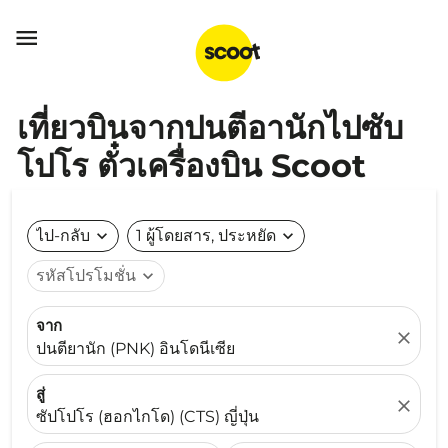

เที่ยวบินจากปนตีอานักไปซับ
โปโร ตั๋วเครื่องบิน Scoot
ไป-กลับ
expand_more
1 ผู้โดยสาร, ประหยัด
expand_more
รหัสโปรโมชั่น
expand_more
จาก
close
ปนตียานัก (PNK) อินโดนีเซีย
สู่
close
ซัปโปโร (ฮอกไกโด) (CTS) ญี่ปุ่น