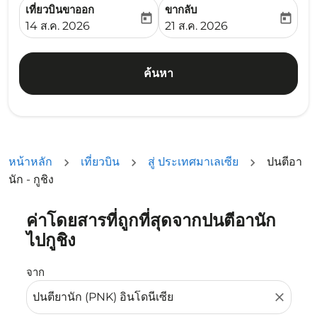
เที่ยวบินขาออก
ขากลับ
today
today
fc-booking-departure-date-aria-label
fc-booking-return-date-ari
14 ส.ค. 2026
21 ส.ค. 2026
ค้นหา
หน้าหลัก
เที่ยวบิน
สู่ ประเทศมาเลเซีย
ปนตีอา
นัก - กูชิง
ค่าโดยสารที่ถูกที่สุดจากปนตีอานัก
ลองอัปเดตเส้นทางของคุณ (ต้นทางและ/หรือปลายทาง) หรือเลื
ไปกูชิง
จาก
close