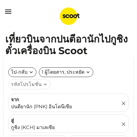

เที่ยวบินจากปนตีอานักไปกูชิง
ตั๋วเครื่องบิน Scoot
ไป-กลับ
expand_more
1 ผู้โดยสาร, ประหยัด
expand_more
รหัสโปรโมชั่น
expand_more
จาก
close
ปนตียานัก (PNK) อินโดนีเซีย
สู่
close
กูชิง (KCH) มาเลเซีย