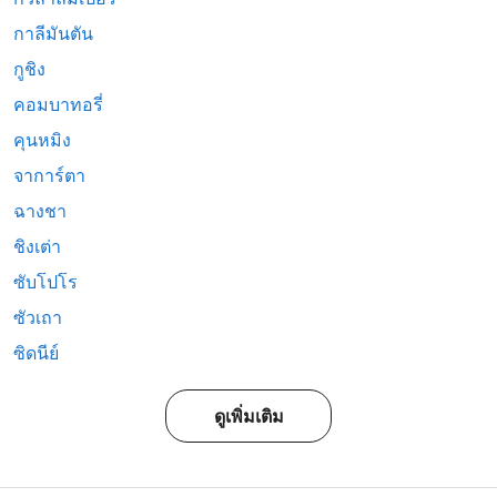
กาลีมันตัน
กูชิง
คอมบาทอรี่
คุนหมิง
จาการ์ตา
ฉางชา
ชิงเต่า
ซับโปโร
ซัวเถา
ซิดนีย์
ดูเพิ่มเติม