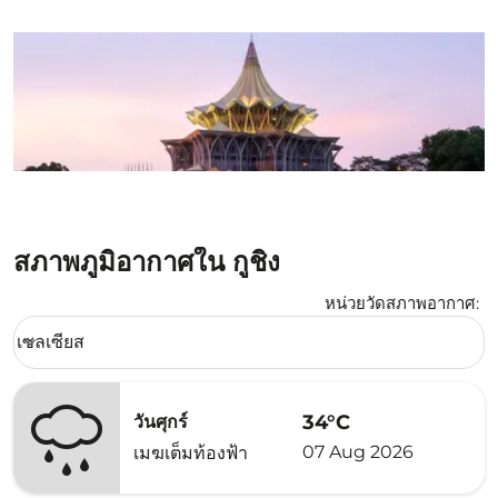
สภาพภูมิอากาศใน กูชิง
หน่วยวัดสภาพอากาศ
:
Weather unit option เซลเซียส Selected
เซลเซียส
keyboard_arrow_down
34°C
วันศุกร์
07 Aug 2026
เมฆเต็มท้องฟ้า