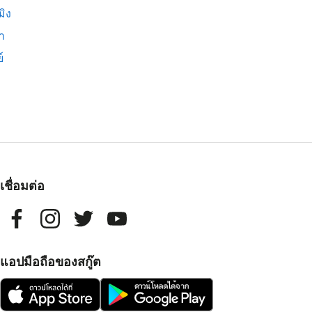
มิง
่า
์
เชื่อมต่อ
แอปมือถือของสกู๊ต