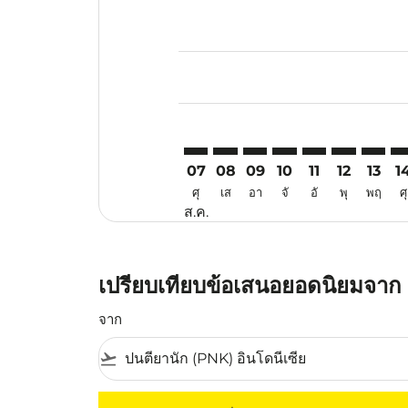
Displaying fares for สิงหาคม-202
PNK–KUA: cmp-view-offers-discla
PNK–KUA: cmp-view-offers-di
PNK–KUA: cmp-view-offe
PNK–KUA: cmp-view-
PNK–KUA: cmp-v
PNK–KUA: c
PNK–KU
PN
07
08
09
10
11
12
13
1
ศุ
เส
อา
จั
อั
พุ
พฤ
ศุ
ส.ค.
เปรียบเทียบข้อเสนอยอดนิยมจาก 
จาก
flight_takeoff
ไม่มีค่าโดยสารที่ตรงกับเกณฑ์การคัดกรองของค