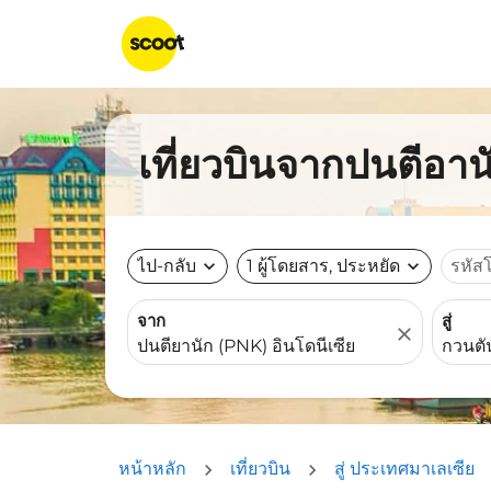
เที่ยวบินจากปนตีอาน
ไป-กลับ
expand_more
1 ผู้โดยสาร, ประหยัด
expand_more
รหัส
จาก
สู่
close
หน้าหลัก
เที่ยวบิน
สู่ ประเทศมาเลเซีย