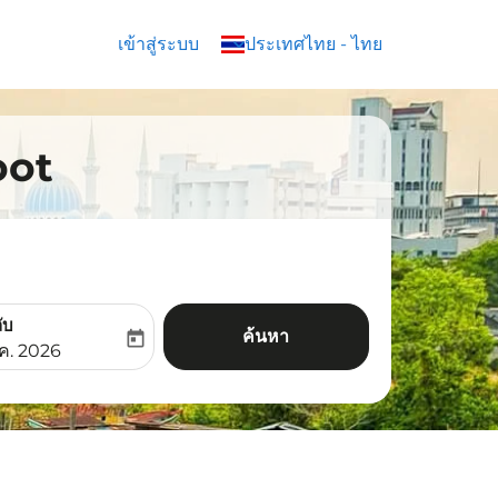
เข้าสู่ระบบ
keyboard_arrow_down
ประเทศไทย
-
ไทย
oot
ับ
ค้นหา
today
aria-label
ooking-return-date-aria-label
.ค. 2026