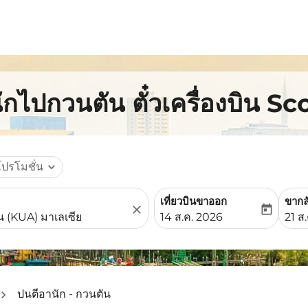
ักไปกวนตัน ตั๋วเครื่องบิน Sc
โปรโมชั่น
expand_more
เที่ยวบินขาออก
ขากล
close
today
fc-booking-departure-date-
fc-b
14 ส.ค. 2026
21 ส
ปนตีอานัก - กวนตัน