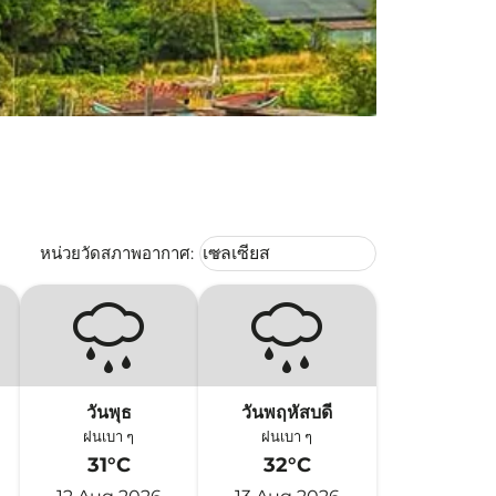
Weather unit option เซลเซียส Selec
หน่วยวัดสภาพอากาศ
:
เซลเซียส
keyboard_arrow_down
วันพุธ
วันพฤหัสบดี
ฝนเบา ๆ
ฝนเบา ๆ
31°C
32°C