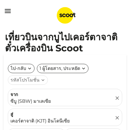

เที่ยวบินจากบูไปเคอร์ตาจาติ
ตั๋วเครื่องบิน Scoot
ไป-กลับ
expand_more
1 ผู้โดยสาร, ประหยัด
expand_more
รหัสโปรโมชั่น
expand_more
จาก
close
ซีบู (SBW) มาเลเซีย
สู่
close
เคอร์ตาจาติ (KJT) อินโดนีเซีย