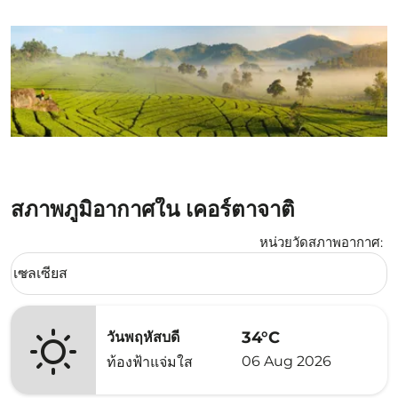
สภาพภูมิอากาศใน เคอร์ตาจาติ
หน่วยวัดสภาพอากาศ
:
Weather unit option เซลเซียส Selected
เซลเซียส
keyboard_arrow_down
34°C
วันพฤหัสบดี
06 Aug 2026
ท้องฟ้าแจ่มใส