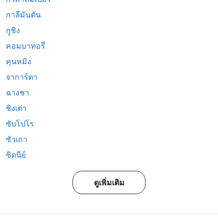
กาลีมันตัน
กูชิง
คอมบาทอรี่
คุนหมิง
จาการ์ตา
ฉางชา
ชิงเต่า
ซับโปโร
ซัวเถา
ซิดนีย์
ดูเพิ่มเติม