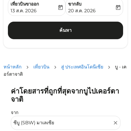
เที่ยวบินขาออก
ขากลับ
today
today
fc-booking-departure-date-aria-label
fc-booking-return-date-ari
13 ส.ค. 2026
20 ส.ค. 2026
ค้นหา
หน้าหลัก
เที่ยวบิน
สู่ ประเทศอินโดนีเซีย
บู - เค
อร์ตาจาติ
ค่าโดยสารที่ถูกที่สุดจากบูไปเคอร์ตา
ลองอัปเดตเส้นทางของคุณ (ต้นทางและ/หรือปลายทาง) หรือเลื
จาติ
จาก
close