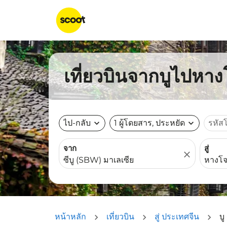
เที่ยวบินจากบูไปหางโ
ไป-กลับ
expand_more
1 ผู้โดยสาร, ประหยัด
expand_more
รหัส
จาก
สู่
close
หน้าหลัก
เที่ยวบิน
สู่ ประเทศจีน
บู