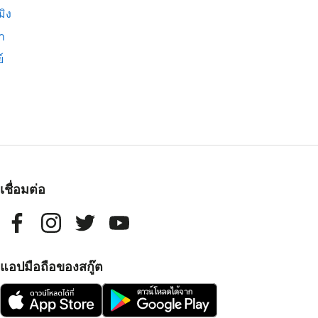
มิง
่า
์
เชื่อมต่อ
แอปมือถือของสกู๊ต