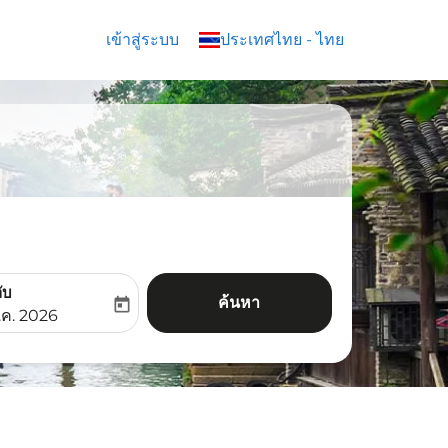
เข้าสู่ระบบ
keyboard_arrow_down
ประเทศไทย
-
ไทย
ับ
ค้นหา
today
aria-label
ooking-return-date-aria-label
.ค. 2026