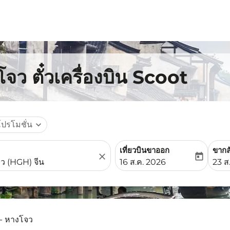
จว ตั๋วเครื่องบิน Scoot
โปรโมชั่น
expand_more
เที่ยวบินขาออก
ขากล
close
today
fc-booking-departure-date-
fc-b
16 ส.ค. 2026
23 ส
 - หางโจว