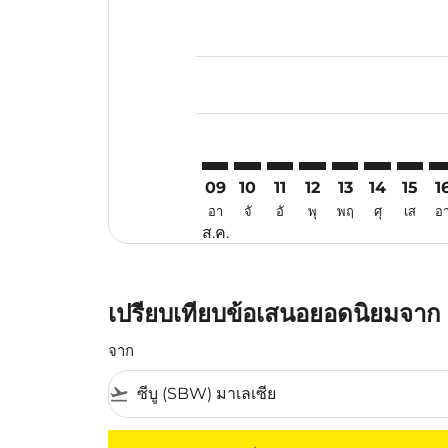
Displaying fares for สิงหาคม-202
SBW–HGH: cmp-view-offers-discl
SBW–HGH: cmp-view-offers-d
SBW–HGH: cmp-view-offe
SBW–HGH: cmp-view-
SBW–HGH: cmp-v
SBW–HGH: c
SBW–HG
SB
09
10
11
12
13
14
15
1
อา
จั
อั
พุ
พฤ
ศุ
เส
อ
ส.ค.
เปรียบเทียบข้อเสนอยอดนิยมจาก 
จาก
flight_takeoff
ไม่มีค่าโดยสารที่ตรงกับเกณฑ์การคัดกรองของค