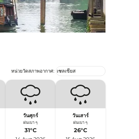
Weather unit option เซลเซียส Selec
หน่วยวัดสภาพอากาศ
:
เซลเซียส
keyboard_arrow_down
วันศุกร์
วันเสาร์
ฝนเบา ๆ
ฝนเบา ๆ
31°C
26°C