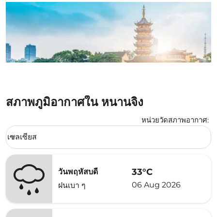
สภาพภูมิอากาศใน หนานจิง
หน่วยวัดสภาพอากาศ
:
Weather unit option เซลเซียส Selected
เซลเซียส
keyboard_arrow_down
33°C
วันพฤหัสบดี
06 Aug 2026
ฝนเบา ๆ