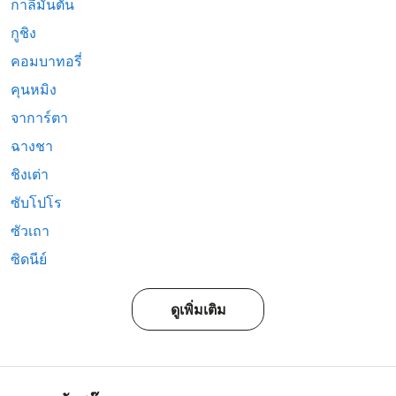
กาลีมันตัน
กูชิง
คอมบาทอรี่
คุนหมิง
จาการ์ตา
ฉางชา
ชิงเต่า
ซับโปโร
ซัวเถา
ซิดนีย์
ดูเพิ่มเติม