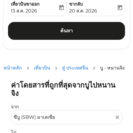
เที่ยวบินขาออก
ขากลับ
today
today
fc-booking-departure-date-aria-label
fc-booking-return-date-ari
13 ส.ค. 2026
20 ส.ค. 2026
ค้นหา
หน้าหลัก
เที่ยวบิน
สู่ ประเทศจีน
บู - หนานจิง
ค่าโดยสารที่ถูกที่สุดจากบูไปหนาน
ลองอัปเดตเส้นทางของคุณ (ต้นทางและ/หรือปลายทาง) หรือเลื
จิง
จาก
close
ไป