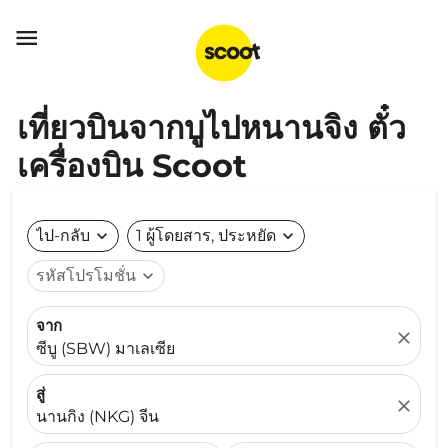

เที่ยวบินจากบูไปหนานจิง ตั๋ว
เครื่องบิน Scoot
ไป-กลับ
expand_more
1 ผู้โดยสาร, ประหยัด
expand_more
รหัสโปรโมชั่น
expand_more
จาก
close
ซีบู (SBW) มาเลเซีย
สู่
close
นานกิง (NKG) จีน