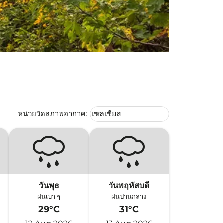
Weather unit option เซลเซียส Selec
หน่วยวัดสภาพอากาศ
:
เซลเซียส
keyboard_arrow_down
วันพุธ
วันพฤหัสบดี
ฝนเบา ๆ
ฝนปานกลาง
29°C
31°C