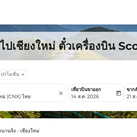
ปเชียงใหม่ ตั๋วเครื่องบิน Sc
โปรโมชั่น
expand_more
เที่ยวบินขาออก
ขากล
close
today
fc-booking-departure-date-
fc-b
14 ส.ค. 2026
21 ส
หนานจิง - เชียงใหม่