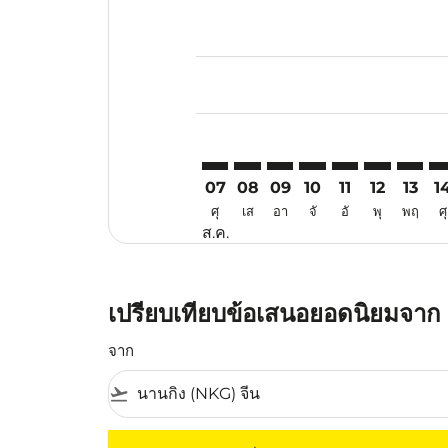
Displaying fares for สิงหาคม-202
NKG–CNX: cmp-view-offers-discla
NKG–CNX: cmp-view-offers-d
NKG–CNX: cmp-view-offe
NKG–CNX: cmp-view-
NKG–CNX: cmp-v
NKG–CNX: c
NKG–CN
NK
07
08
09
10
11
12
13
1
ศุ
เส
อา
จั
อั
พุ
พฤ
ศุ
ส.ค.
เปรียบเทียบข้อเสนอยอดนิยมจาก ห
จาก
flight_takeoff
ไม่มีค่าโดยสารที่ตรงกับเกณฑ์การคัดกรองของค