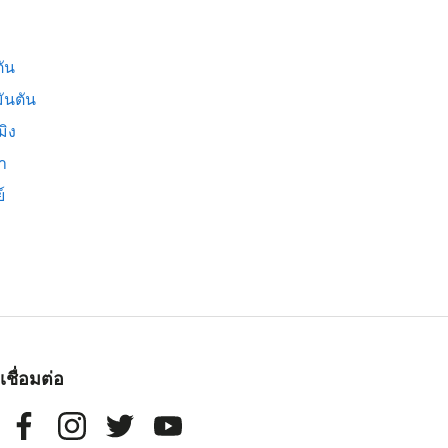
ัน
ันตัน
มิง
่า
์
เชื่อมต่อ