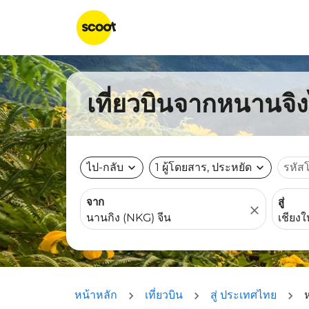
เที่ยวบินจากหนานจิงไ
ไป-กลับ
expand_more
1 ผู้โดยสาร, ประหยัด
expand_more
รหัส
จาก
สู่
close
หน้าหลัก
เที่ยวบิน
สู่ ประเทศไทย