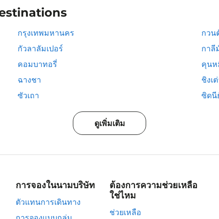
estinations
กรุงเทพมหานคร
กวนต
กัวลาลัมเปอร์
กาลีม
คอมบาทอรี่
คุนห
ฉางชา
ชิงเต
ซัวเถา
ซิดนีย
ดูเพิ่มเติม
การจองในนามบริษัท
ต้องการความช่วยเหลือ
ใช่ไหม
ตัวแทนการเดินทาง
ช่วยเหลือ
การจองแบบกลุ่ม