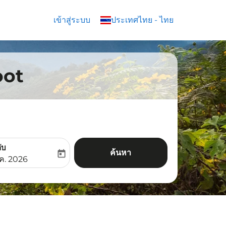
เข้าสู่ระบบ
keyboard_arrow_down
ประเทศไทย
-
ไทย
oot
ับ
ค้นหา
today
aria-label
ooking-return-date-aria-label
.ค. 2026