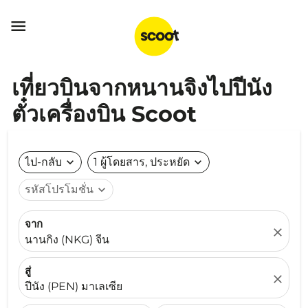

เที่ยวบินจากหนานจิงไปปีนัง
ตั๋วเครื่องบิน Scoot
ไป-กลับ
expand_more
1 ผู้โดยสาร, ประหยัด
expand_more
รหัสโปรโมชั่น
expand_more
จาก
close
นานกิง (NKG) จีน
สู่
close
ปีนัง (PEN) มาเลเซีย