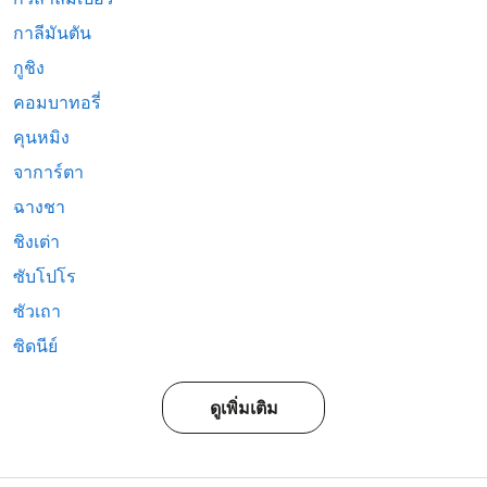
กาลีมันตัน
กูชิง
คอมบาทอรี่
คุนหมิง
จาการ์ตา
ฉางชา
ชิงเต่า
ซับโปโร
ซัวเถา
ซิดนีย์
ดูเพิ่มเติม