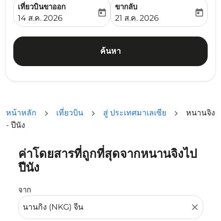
เที่ยวบินขาออก
ขากลับ
today
today
fc-booking-departure-date-aria-label
fc-booking-return-date-ari
14 ส.ค. 2026
21 ส.ค. 2026
ค้นหา
หน้าหลัก
เที่ยวบิน
สู่ ประเทศมาเลเซีย
หนานจิง
- ปีนัง
ค่าโดยสารที่ถูกที่สุดจากหนานจิงไป
ลองอัปเดตเส้นทางของคุณ (ต้นทางและ/หรือปลายทาง) หรือเลื
ปีนัง
จาก
close