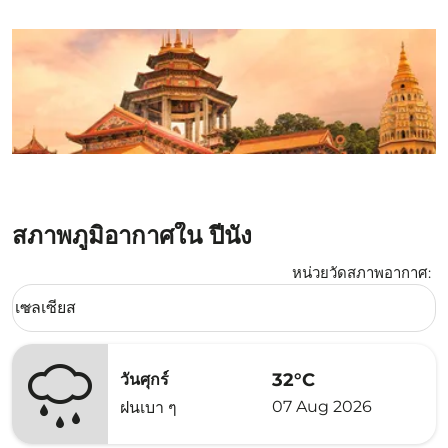
สภาพภูมิอากาศใน ปีนัง
หน่วยวัดสภาพอากาศ
:
Weather unit option เซลเซียส Selected
เซลเซียส
keyboard_arrow_down
32°C
วันศุกร์
07 Aug 2026
ฝนเบา ๆ