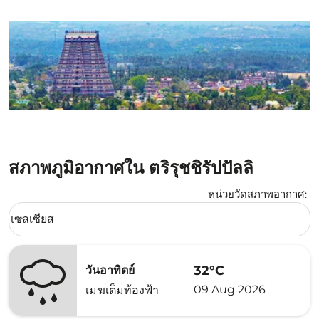
สภาพภูมิอากาศใน ตริรุชชิรัปปัลลิ
หน่วยวัดสภาพอากาศ
:
Weather unit option เซลเซียส Selected
เซลเซียส
keyboard_arrow_down
32°C
วันอาทิตย์
09 Aug 2026
เมฆเต็มท้องฟ้า