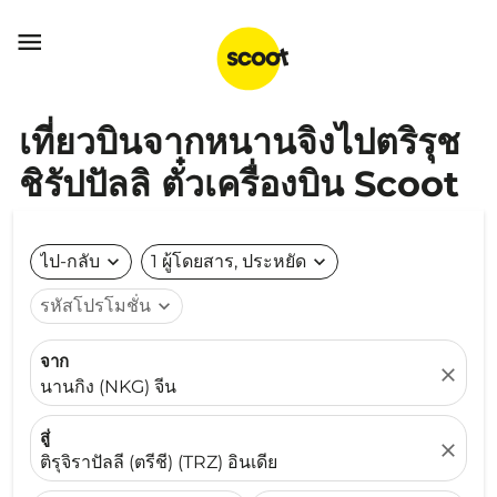

เที่ยวบินจากหนานจิงไปตริรุช
ชิรัปปัลลิ ตั๋วเครื่องบิน Scoot
ไป-กลับ
expand_more
1 ผู้โดยสาร, ประหยัด
expand_more
รหัสโปรโมชั่น
expand_more
จาก
close
นานกิง (NKG) จีน
สู่
close
ติรุจิราปัลลี (ตรีชี) (TRZ) อินเดีย