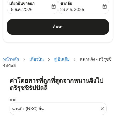
เที่ยวบินขาออก
ขากลับ
today
today
fc-booking-departure-date-aria-label
fc-booking-return-date-ari
16 ส.ค. 2026
23 ส.ค. 2026
ค้นหา
หน้าหลัก
เที่ยวบิน
สู่ อินเดีย
หนานจิง - ตริรุชชิ
รัปปัลลิ
ค่าโดยสารที่ถูกที่สุดจากหนานจิงไป
ลองอัปเดตเส้นทางของคุณ (ต้นทางและ/หรือปลายทาง) หรือเลื
ตริรุชชิรัปปัลลิ
จาก
close