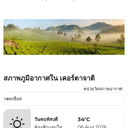
สภาพภูมิอากาศใน เคอร์ตาจาติ
หน่วยวัดสภาพอากาศ
:
Weather unit option เซลเซียส Selected
เซลเซียส
keyboard_arrow_down
34°C
วันพฤหัสบดี
06 Aug 2026
ท้องฟ้าแจ่มใส