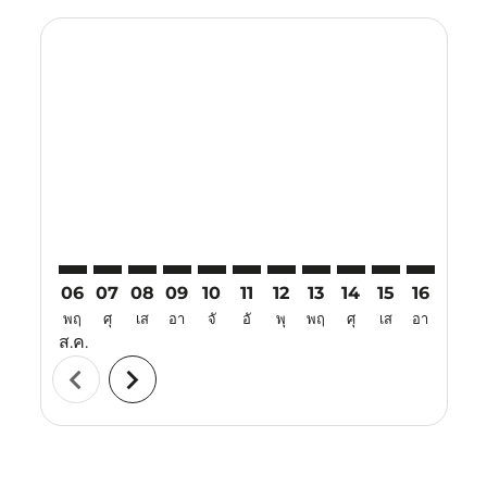
Displaying fares for สิงหาคม-2026
TRZ–KJT: cmp-view-offers-disclaimer. ค้นหาข้อเสนอ
TRZ–KJT: cmp-view-offers-disclaimer. ค้นหาข้อเส
TRZ–KJT: cmp-view-offers-disclaimer. ค้นหาข
TRZ–KJT: cmp-view-offers-disclaimer. ค้
TRZ–KJT: cmp-view-offers-disclaime
TRZ–KJT: cmp-view-offers-discl
TRZ–KJT: cmp-view-offers-d
TRZ–KJT: cmp-view-offe
TRZ–KJT: cmp-view-
TRZ–KJT: cmp-v
TRZ–KJT: 
TRZ–K
T
06
07
08
09
10
11
12
13
14
15
16
17
พฤ
ศุ
เส
อา
จั
อั
พุ
พฤ
ศุ
เส
อา
จั
ส.ค.
chevron_left
chevron_right