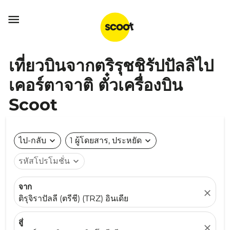

เที่ยวบินจากตริรุชชิรัปปัลลิไป
เคอร์ตาจาติ ตั๋วเครื่องบิน
Scoot
ไป-กลับ
expand_more
1 ผู้โดยสาร, ประหยัด
expand_more
รหัสโปรโมชั่น
expand_more
จาก
close
ติรุจิราปัลลี (ตรีชี) (TRZ) อินเดีย
สู่
close