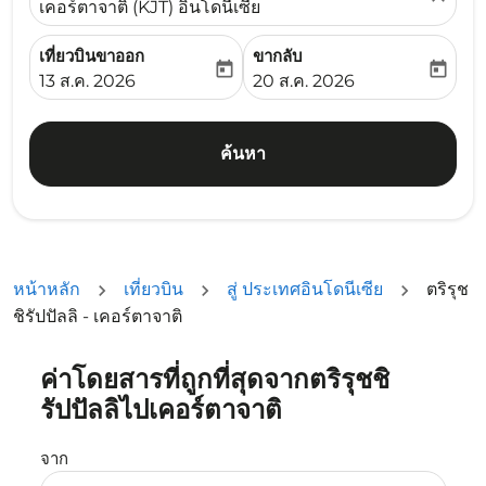
เคอร์ตาจาติ (KJT) อินโดนีเซีย
เที่ยวบินขาออก
ขากลับ
today
today
fc-booking-departure-date-aria-label
fc-booking-return-date-ari
13 ส.ค. 2026
20 ส.ค. 2026
ค้นหา
หน้าหลัก
เที่ยวบิน
สู่ ประเทศอินโดนีเซีย
ตริรุช
ชิรัปปัลลิ - เคอร์ตาจาติ
ค่าโดยสารที่ถูกที่สุดจากตริรุชชิ
ลองอัปเดตเส้นทางของคุณ (ต้นทางและ/หรือปลายทาง) หรือเลื
รัปปัลลิไปเคอร์ตาจาติ
จาก