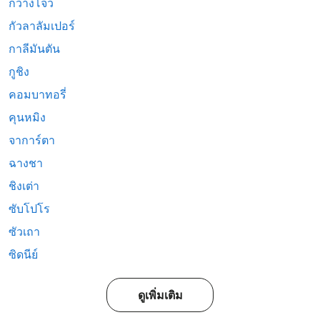
กวางโจว
กัวลาลัมเปอร์
กาลีมันตัน
กูชิง
คอมบาทอรี่
คุนหมิง
จาการ์ตา
ฉางชา
ชิงเต่า
ซับโปโร
ซัวเถา
ซิดนีย์
ดูเพิ่มเติม