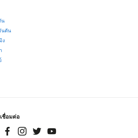
ัน
ันตัน
มิง
่า
์
เชื่อมต่อ