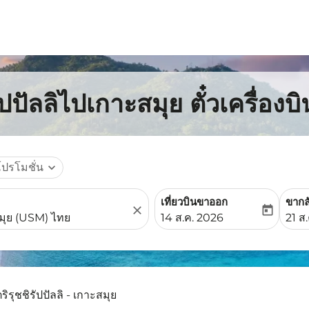
ัปปัลลิไปเกาะสมุย ตั๋วเครื่อง
โปรโมชั่น
expand_more
เที่ยวบินขาออก
ขากล
close
today
fc-booking-departure-date-
fc-b
14 ส.ค. 2026
21 ส
ริรุชชิรัปปัลลิ - เกาะสมุย