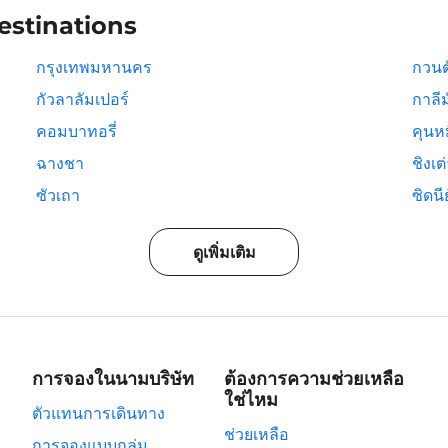
estinations
กรุงเทพมหานคร
กวนต
กัวลาลัมเปอร์
กาลีม
คอมบาทอรี่
คุนห
ฉางชา
ชิงเต
ซัวเถา
ซิดนีย
ดูเพิ่มเติม
การจองในนามบริษัท
ต้องการความช่วยเหลือ
ใช่ไหม
ตัวแทนการเดินทาง
ช่วยเหลือ
การจองแบบกลุ่ม