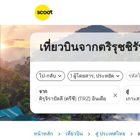
เที่ยวบินจากตริรุชชิร
ไป-กลับ
expand_more
1 ผู้โดยสาร, ประหยัด
expand_more
รหัส
จาก
สู่
close
หน้าหลัก
เที่ยวบิน
สู่ ประเทศไทย
ต