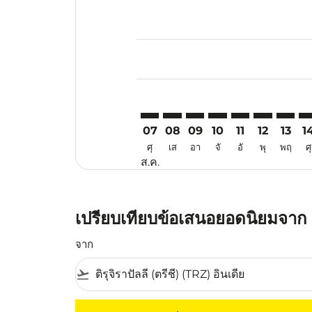
Displaying fares for สิงหาคม-202
TRZ–USM: cmp-view-offers-discla
TRZ–USM: cmp-view-offers-di
TRZ–USM: cmp-view-offe
TRZ–USM: cmp-view-
TRZ–USM: cmp-v
TRZ–USM: c
TRZ–US
TR
07
08
09
10
11
12
13
1
ศุ
เส
อา
จั
อั
พุ
พฤ
ศุ
ส.ค.
เปรียบเทียบข้อเสนอยอดนิยมจาก ตร
จาก
flight_takeoff
ไม่มีค่าโดยสารที่ตรงกับเกณฑ์การคัดกรองของค