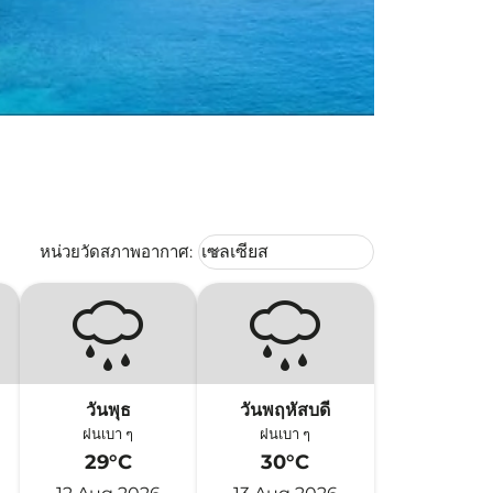
Weather unit option เซลเซียส Selec
หน่วยวัดสภาพอากาศ
:
เซลเซียส
keyboard_arrow_down
วันพุธ
วันพฤหัสบดี
ฝนเบา ๆ
ฝนเบา ๆ
29°C
30°C