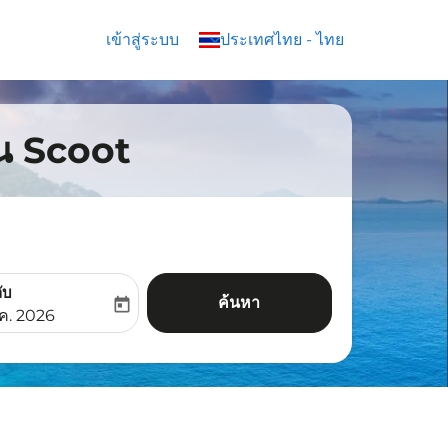
เข้าสู่ระบบ
keyboard_arrow_down
ประเทศไทย
-
ไทย
บิน Scoot
ับ
ค้นหา
today
aria-label
ooking-return-date-aria-label
.ค. 2026