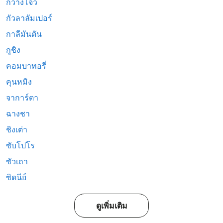
กวางโจว
กัวลาลัมเปอร์
กาลีมันตัน
กูชิง
คอมบาทอรี่
คุนหมิง
จาการ์ตา
ฉางชา
ชิงเต่า
ซับโปโร
ซัวเถา
ซิดนีย์
ดูเพิ่มเติม