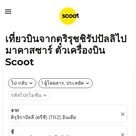

เที่ยวบินจากตริรุชชิรัปปัลลิไป
มาคาสซาร์ ตั๋วเครื่องบิน
Scoot
ไป-กลับ
expand_more
1 ผู้โดยสาร, ประหยัด
expand_more
รหัสโปรโมชั่น
expand_more
จาก
close
ติรุจิราปัลลี (ตรีชี) (TRZ) อินเดีย
สู่
close