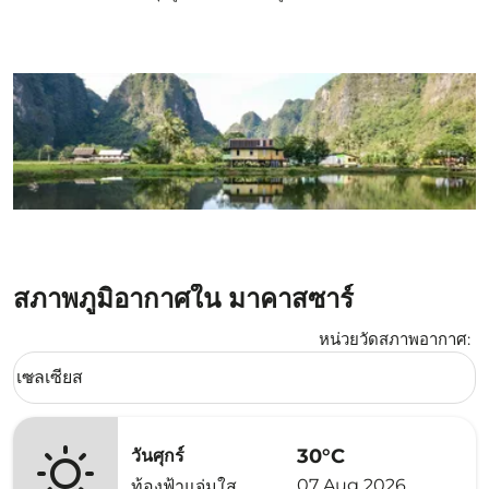
สภาพภูมิอากาศใน มาคาสซาร์
หน่วยวัดสภาพอากาศ
:
Weather unit option เซลเซียส Selected
เซลเซียส
keyboard_arrow_down
30°C
วันศุกร์
07 Aug 2026
ท้องฟ้าแจ่มใส