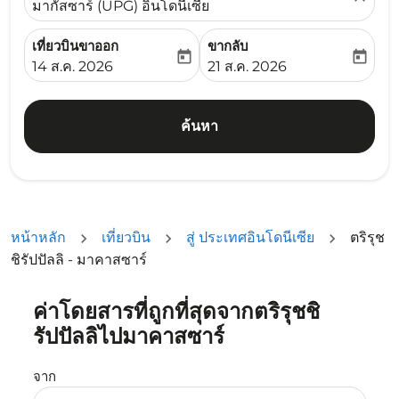
มากัสซาร์ (UPG) อินโดนีเซีย
เที่ยวบินขาออก
ขากลับ
today
today
fc-booking-departure-date-aria-label
fc-booking-return-date-ari
14 ส.ค. 2026
21 ส.ค. 2026
ค้นหา
หน้าหลัก
เที่ยวบิน
สู่ ประเทศอินโดนีเซีย
ตริรุช
ชิรัปปัลลิ - มาคาสซาร์
ค่าโดยสารที่ถูกที่สุดจากตริรุชชิ
ลองอัปเดตเส้นทางของคุณ (ต้นทางและ/หรือปลายทาง) หรือเลื
รัปปัลลิไปมาคาสซาร์
จาก