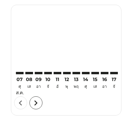
Displaying fares for สิงหาคม-2026
TRZ–UPG: cmp-view-offers-disclaimer. ค้นหาข้อเสนอ
TRZ–UPG: cmp-view-offers-disclaimer. ค้นหาข้อเ
TRZ–UPG: cmp-view-offers-disclaimer. ค้นห
TRZ–UPG: cmp-view-offers-disclaimer. 
TRZ–UPG: cmp-view-offers-disclaim
TRZ–UPG: cmp-view-offers-disc
TRZ–UPG: cmp-view-offers-
TRZ–UPG: cmp-view-off
TRZ–UPG: cmp-view
TRZ–UPG: cmp-
TRZ–UPG: 
TRZ–U
T
07
08
09
10
11
12
13
14
15
16
17
18
ศุ
เส
อา
จั
อั
พุ
พฤ
ศุ
เส
อา
จั
อั
ส.ค.
chevron_left
chevron_right