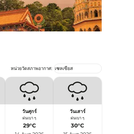
Weather unit option เซลเซียส Selec
หน่วยวัดสภาพอากาศ
:
เซลเซียส
keyboard_arrow_down
วันศุกร์
วันเสาร์
ฝนเบา ๆ
ฝนเบา ๆ
29°C
30°C