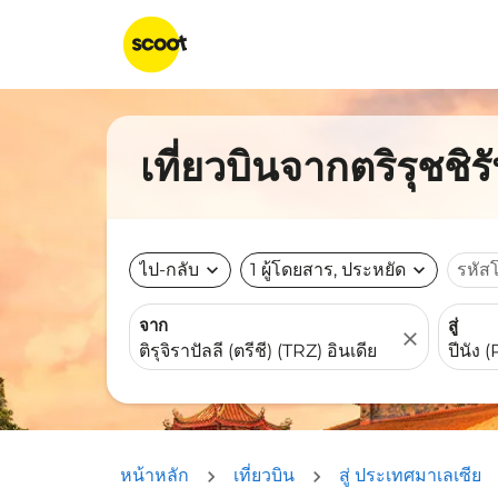
เที่ยวบินจากตริรุชชิร
ไป-กลับ
expand_more
1 ผู้โดยสาร, ประหยัด
expand_more
รหัส
จาก
สู่
close
หน้าหลัก
เที่ยวบิน
สู่ ประเทศมาเลเซีย