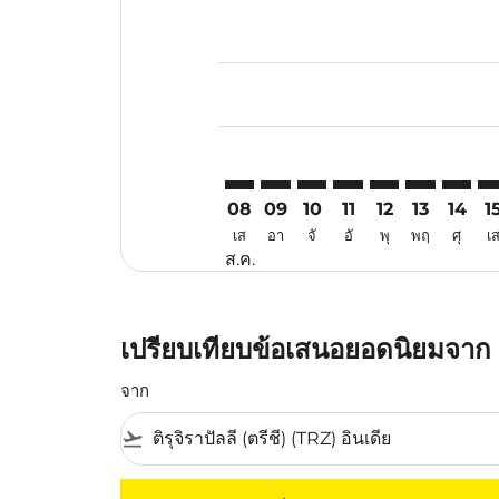
Displaying fares for สิงหาคม-202
TRZ–PEN: cmp-view-offers-discla
TRZ–PEN: cmp-view-offers-di
TRZ–PEN: cmp-view-offer
TRZ–PEN: cmp-view-o
TRZ–PEN: cmp-v
TRZ–PEN: c
TRZ–PE
TR
08
09
10
11
12
13
14
1
เส
อา
จั
อั
พุ
พฤ
ศุ
เ
ส.ค.
เปรียบเทียบข้อเสนอยอดนิยมจาก ตริ
จาก
flight_takeoff
ไม่มีค่าโดยสารที่ตรงกับเกณฑ์การคัดกรองของค