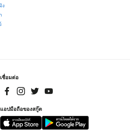
มิง
่า
์
เชื่อมต่อ
แอปมือถือของสกู๊ต