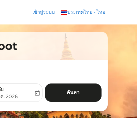
เข้าสู่ระบบ
keyboard_arrow_down
ประเทศไทย
-
ไทย
coot
ับ
ค้นหา
today
aria-label
ooking-return-date-aria-label
.ค. 2026