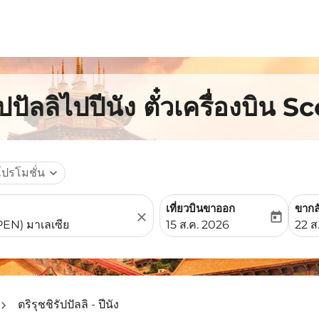
ัปปัลลิไปปีนัง ตั๋วเครื่องบิน S
โปรโมชั่น
expand_more
เที่ยวบินขาออก
ขากล
close
today
fc-booking-departure-date-
fc-b
15 ส.ค. 2026
22 ส
ตริรุชชิรัปปัลลิ - ปีนัง