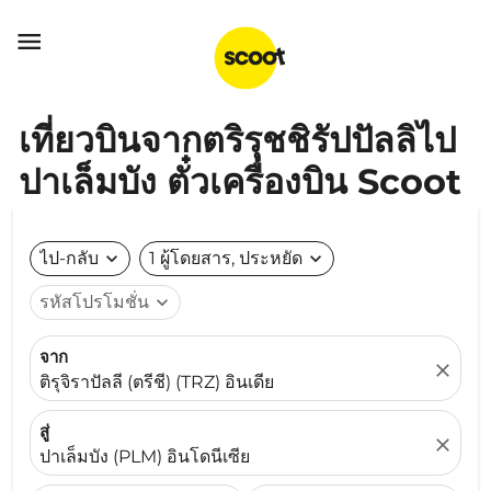

เที่ยวบินจากตริรุชชิรัปปัลลิไป
ปาเล็มบัง ตั๋วเครื่องบิน Scoot
ไป-กลับ
expand_more
1 ผู้โดยสาร, ประหยัด
expand_more
รหัสโปรโมชั่น
expand_more
จาก
close
ติรุจิราปัลลี (ตรีชี) (TRZ) อินเดีย
สู่
close
ปาเล็มบัง (PLM) อินโดนีเซีย