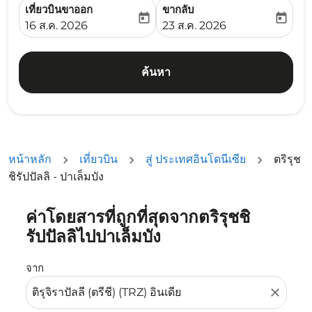
เที่ยวบินขาออก
ขากลับ
today
today
fc-booking-departure-date-aria-label
fc-booking-return-date-ari
16 ส.ค. 2026
23 ส.ค. 2026
ค้นหา
หน้าหลัก
เที่ยวบิน
สู่ ประเทศอินโดนีเซีย
ตริรุช
ชิรัปปัลลิ - ปาเล็มบัง
ค่าโดยสารที่ถูกที่สุดจากตริรุชชิ
ลองอัปเดตเส้นทางของคุณ (ต้นทางและ/หรือปลายทาง) หรือเลื
รัปปัลลิไปปาเล็มบัง
จาก
close