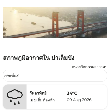
สภาพภูมิอากาศใน ปาเล็มบัง
หน่วยวัดสภาพอากาศ
:
Weather unit option เซลเซียส Selected
เซลเซียส
keyboard_arrow_down
34°C
วันอาทิตย์
09 Aug 2026
เมฆเต็มท้องฟ้า