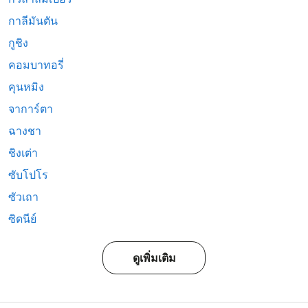
กาลีมันตัน
กูชิง
คอมบาทอรี่
คุนหมิง
จาการ์ตา
ฉางชา
ชิงเต่า
ซับโปโร
ซัวเถา
ซิดนีย์
ดูเพิ่มเติม