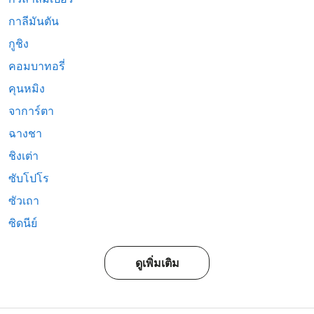
กาลีมันตัน
กูชิง
คอมบาทอรี่
คุนหมิง
จาการ์ตา
ฉางชา
ชิงเต่า
ซับโปโร
ซัวเถา
ซิดนีย์
ดูเพิ่มเติม