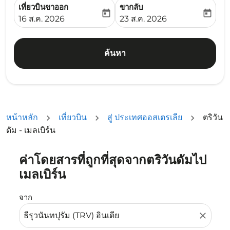
เที่ยวบินขาออก
ขากลับ
today
today
fc-booking-departure-date-aria-label
fc-booking-return-date-ari
16 ส.ค. 2026
23 ส.ค. 2026
ค้นหา
หน้าหลัก
เที่ยวบิน
สู่ ประเทศออสเตรเลีย
ตริวัน
ดัม - เมลเบิร์น
ค่าโดยสารที่ถูกที่สุดจากตริวันดัมไป
ลองอัปเดตเส้นทางของคุณ (ต้นทางและ/หรือปลายทาง) หรือเลื
เมลเบิร์น
จาก
close