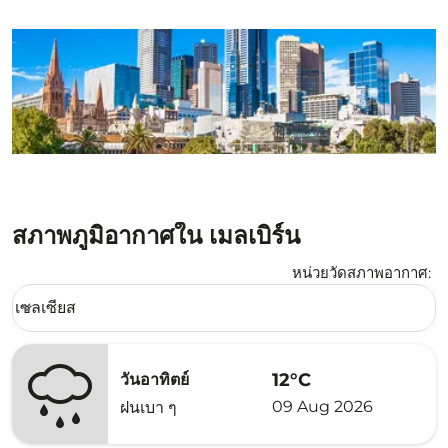
สภาพภูมิอากาศใน เมลเบิร์น
หน่วยวัดสภาพอากาศ
:
Weather unit option เซลเซียส Selected
เซลเซียส
keyboard_arrow_down
12°C
วันอาทิตย์
09 Aug 2026
ฝนเบา ๆ