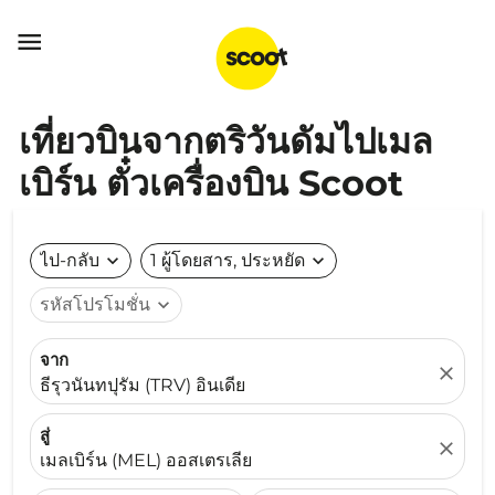

เที่ยวบินจากตริวันดัมไปเมล
เบิร์น ตั๋วเครื่องบิน Scoot
ไป-กลับ
expand_more
1 ผู้โดยสาร, ประหยัด
expand_more
รหัสโปรโมชั่น
expand_more
จาก
close
ธีรุวนันทปุรัม (TRV) อินเดีย
สู่
close
เมลเบิร์น (MEL) ออสเตรเลีย