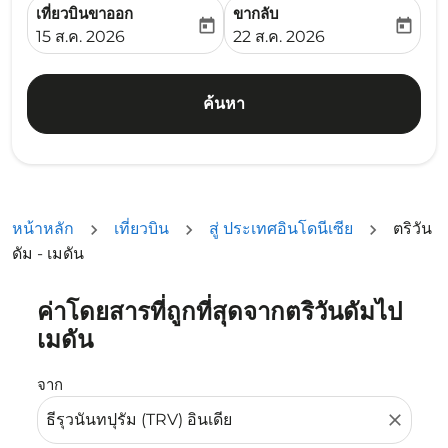
เที่ยวบินขาออก
ขากลับ
today
today
fc-booking-departure-date-aria-label
fc-booking-return-date-ari
15 ส.ค. 2026
22 ส.ค. 2026
ค้นหา
หน้าหลัก
เที่ยวบิน
สู่ ประเทศอินโดนีเซีย
ตริวัน
ดัม - เมดัน
ค่าโดยสารที่ถูกที่สุดจากตริวันดัมไป
ลองอัปเดตเส้นทางของคุณ (ต้นทางและ/หรือปลายทาง) หรือเลื
เมดัน
จาก
close