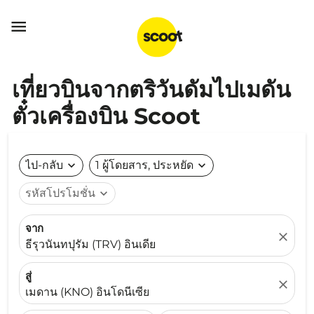

เที่ยวบินจากตริวันดัมไปเมดัน
ตั๋วเครื่องบิน Scoot
ไป-กลับ
expand_more
1 ผู้โดยสาร, ประหยัด
expand_more
รหัสโปรโมชั่น
expand_more
จาก
close
ธีรุวนันทปุรัม (TRV) อินเดีย
สู่
close
เมดาน (KNO) อินโดนีเซีย