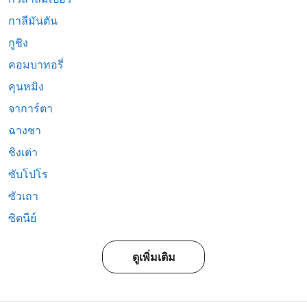
กาลีมันตัน
กูชิง
คอมบาทอรี่
คุนหมิง
จาการ์ตา
ฉางชา
ชิงเต่า
ซับโปโร
ซัวเถา
ซิดนีย์
ดูเพิ่มเติม