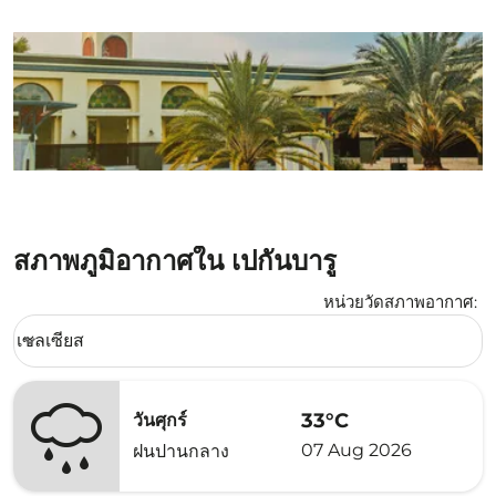
สภาพภูมิอากาศใน เปกันบารู
หน่วยวัดสภาพอากาศ
:
Weather unit option เซลเซียส Selected
เซลเซียส
keyboard_arrow_down
33°C
วันศุกร์
07 Aug 2026
ฝนปานกลาง