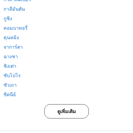
กาลีมันตัน
กูชิง
คอมบาทอรี่
คุนหมิง
จาการ์ตา
ฉางชา
ชิงเต่า
ซับโปโร
ซัวเถา
ซิดนีย์
ดูเพิ่มเติม