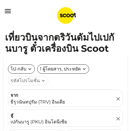

เที่ยวบินจากตริวันดัมไปเปกั
นบารู ตั๋วเครื่องบิน Scoot
ไป-กลับ
expand_more
1 ผู้โดยสาร, ประหยัด
expand_more
รหัสโปรโมชั่น
expand_more
จาก
close
ธีรุวนันทปุรัม (TRV) อินเดีย
สู่
close
เปกันบารู (PKU) อินโดนีเซีย