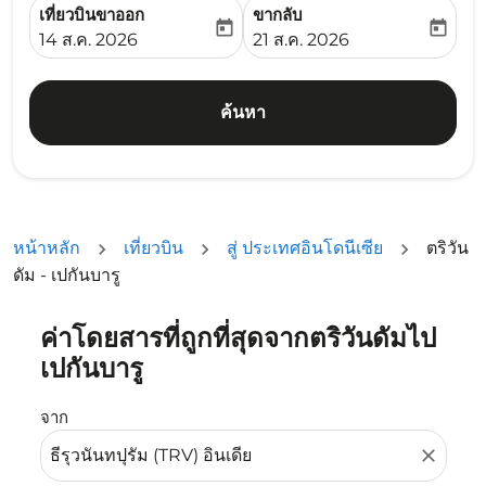
เที่ยวบินขาออก
ขากลับ
today
today
fc-booking-departure-date-aria-label
fc-booking-return-date-ari
14 ส.ค. 2026
21 ส.ค. 2026
ค้นหา
หน้าหลัก
เที่ยวบิน
สู่ ประเทศอินโดนีเซีย
ตริวัน
ดัม - เปกันบารู
ค่าโดยสารที่ถูกที่สุดจากตริวันดัมไป
ลองอัปเดตเส้นทางของคุณ (ต้นทางและ/หรือปลายทาง) หรือเลื
เปกันบารู
จาก
close