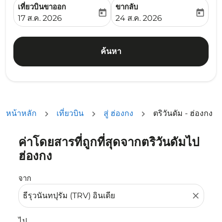
เที่ยวบินขาออก
ขากลับ
today
today
fc-booking-departure-date-aria-label
fc-booking-return-date-ari
17 ส.ค. 2026
24 ส.ค. 2026
ค้นหา
หน้าหลัก
เที่ยวบิน
สู่ ฮ่องกง
ตริวันดัม - ฮ่องกง
ค่าโดยสารที่ถูกที่สุดจากตริวันดัมไป
ลองอัปเดตเส้นทางของคุณ (ต้นทางและ/หรือปลายทาง) หรือเลื
ฮ่องกง
จาก
close
ไป