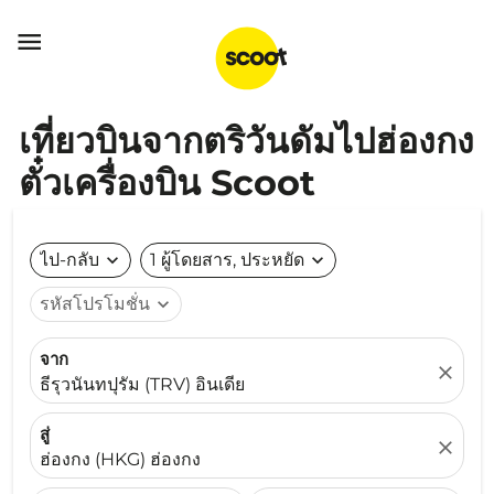

เที่ยวบินจากตริวันดัมไปฮ่องกง
ตั๋วเครื่องบิน Scoot
ไป-กลับ
expand_more
1 ผู้โดยสาร, ประหยัด
expand_more
รหัสโปรโมชั่น
expand_more
จาก
close
ธีรุวนันทปุรัม (TRV) อินเดีย
สู่
close
ฮ่องกง (HKG) ฮ่องกง