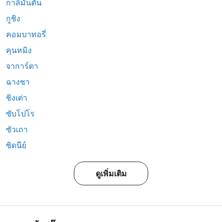
กาลีมันตัน
กูชิง
คอมบาทอรี่
คุนหมิง
จาการ์ตา
ฉางชา
ชิงเต่า
ซับโปโร
ซัวเถา
ซิดนีย์
ดูเพิ่มเติม