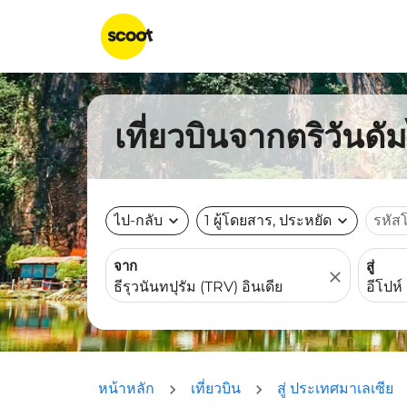
เที่ยวบินจากตริวันดัม
ไป-กลับ
expand_more
1 ผู้โดยสาร, ประหยัด
expand_more
รหัส
จาก
สู่
close
หน้าหลัก
เที่ยวบิน
สู่ ประเทศมาเลเซีย