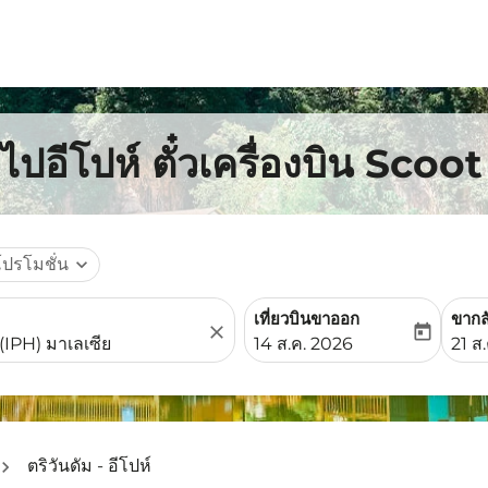
ไปอีโปห์ ตั๋วเครื่องบิน Scoot
โปรโมชั่น
expand_more
เที่ยวบินขาออก
ขากล
close
today
fc-booking-departure-date-
fc-b
14 ส.ค. 2026
21 ส
ตริวันดัม - อีโปห์