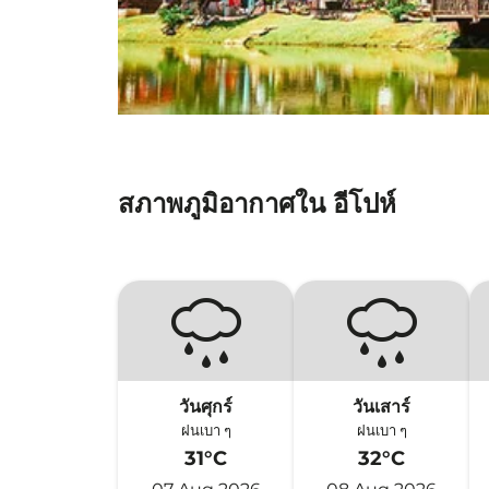
สภาพภูมิอากาศใน อีโปห์
วันศุกร์
วันเสาร์
ฝนเบา ๆ
ฝนเบา ๆ
31°C
32°C