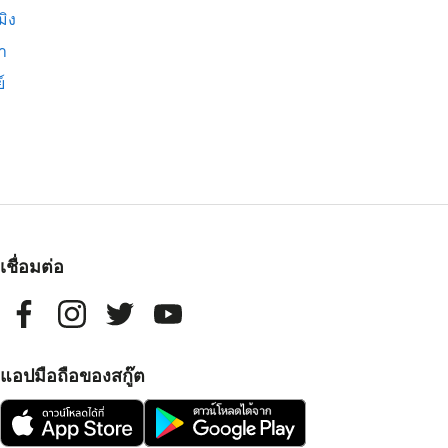
มิง
่า
์
เชื่อมต่อ
แอปมือถือของสกู๊ต