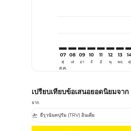
Displaying fares for สิงหาคม-202
TRV–IPH: cmp-view-offers-discla
TRV–IPH: cmp-view-offers-di
TRV–IPH: cmp-view-offer
TRV–IPH: cmp-view-o
TRV–IPH: cmp-vi
TRV–IPH: c
TRV–IP
TR
07
08
09
10
11
12
13
1
ศุ
เส
อา
จั
อั
พุ
พฤ
ศุ
ส.ค.
เปรียบเทียบข้อเสนอยอดนิยมจาก ตร
จาก
flight_takeoff
ไม่มีค่าโดยสารที่ตรงกับเกณฑ์การคัดกรองของค