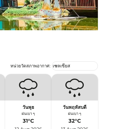
Weather unit option เซลเซียส Selec
หน่วยวัดสภาพอากาศ
:
เซลเซียส
keyboard_arrow_down
วันพุธ
วันพฤหัสบดี
ฝนเบา ๆ
ฝนเบา ๆ
31°C
32°C