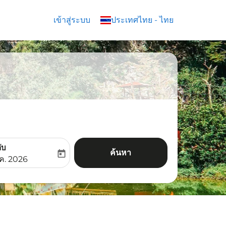
เข้าสู่ระบบ
keyboard_arrow_down
ประเทศไทย
-
ไทย
ับ
ค้นหา
today
aria-label
ooking-return-date-aria-label
.ค. 2026