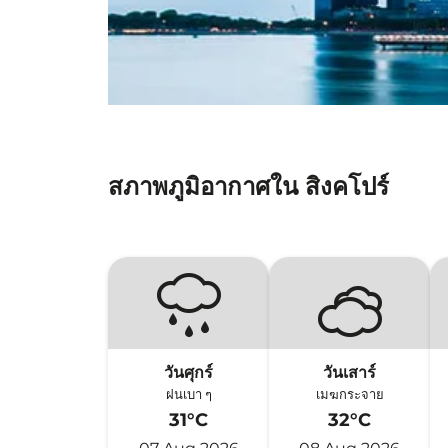
สภาพภูมิอากาศใน สิงคโปร์
วันศุกร์
วันเสาร์
ฝนเบา ๆ
เมฆกระจาย
31°C
32°C