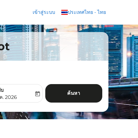
เข้าสู่ระบบ
keyboard_arrow_down
ประเทศไทย
-
ไทย
oot
ับ
ค้นหา
today
aria-label
ooking-return-date-aria-label
.ค. 2026