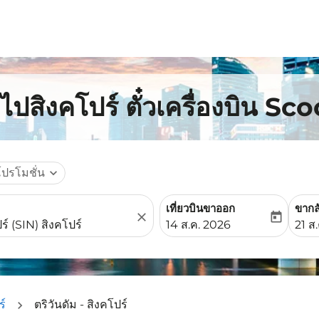
มไปสิงคโปร์ ตั๋วเครื่องบิน Sc
โปรโมชั่น
expand_more
เที่ยวบินขาออก
ขากล
close
today
fc-booking-departure-date-
fc-b
14 ส.ค. 2026
21 ส
ร์
ตริวันดัม - สิงคโปร์