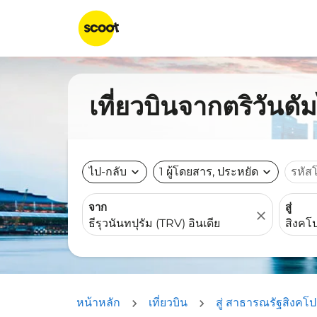
เที่ยวบินจากตริวันดั
ไป-กลับ
expand_more
1 ผู้โดยสาร, ประหยัด
expand_more
รหัส
จาก
สู่
close
หน้าหลัก
เที่ยวบิน
สู่ สาธารณรัฐสิงคโป