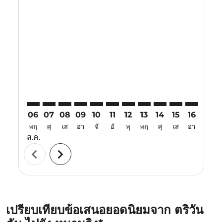
Displaying fares for สิงหาคม-2026
TRV–NKG: cmp-view-offers-disclaimer. ค้นหาข้อเสนอ
TRV–NKG: cmp-view-offers-disclaimer. ค้นหาข้อ
TRV–NKG: cmp-view-offers-disclaimer. ค้นห
TRV–NKG: cmp-view-offers-disclaimer. 
TRV–NKG: cmp-view-offers-disclaim
TRV–NKG: cmp-view-offers-disc
TRV–NKG: cmp-view-offers-
TRV–NKG: cmp-view-off
TRV–NKG: cmp-view
TRV–NKG: cmp-
TRV–NKG: 
TRV–N
T
06
07
08
09
10
11
12
13
14
15
16
17
พฤ
ศุ
เส
อา
จั
อั
พุ
พฤ
ศุ
เส
อา
จั
ส.ค.
chevron_left
chevron_right
เปรียบเทียบข้อเสนอยอดนิยมจาก ตริวัน