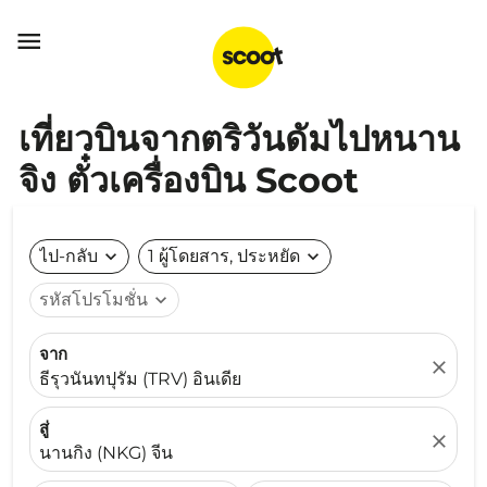

เที่ยวบินจากตริวันดัมไปหนาน
จิง ตั๋วเครื่องบิน Scoot
ไป-กลับ
expand_more
1 ผู้โดยสาร, ประหยัด
expand_more
รหัสโปรโมชั่น
expand_more
จาก
close
ธีรุวนันทปุรัม (TRV) อินเดีย
สู่
close
นานกิง (NKG) จีน