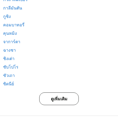
กาลีมันตัน
กูชิง
คอมบาทอรี่
คุนหมิง
จาการ์ตา
ฉางชา
ชิงเต่า
ซับโปโร
ซัวเถา
ซิดนีย์
ดูเพิ่มเติม