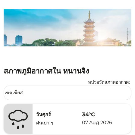
สภาพภูมิอากาศใน หนานจิง
หน่วยวัดสภาพอากาศ
:
Weather unit option เซลเซียส Selected
เซลเซียส
keyboard_arrow_down
34°C
วันศุกร์
07 Aug 2026
ฝนเบา ๆ