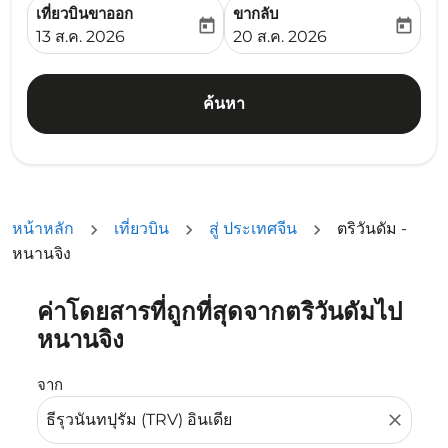
เที่ยวบินขาออก
ขากลับ
today
today
fc-booking-departure-date-aria-label
fc-booking-return-date-ari
13 ส.ค. 2026
20 ส.ค. 2026
ค้นหา
หน้าหลัก
เที่ยวบิน
สู่ ประเทศจีน
ตริวันดัม -
หนานจิง
ค่าโดยสารที่ถูกที่สุดจากตริวันดัมไป
ลองอัปเดตเส้นทางของคุณ (ต้นทางและ/หรือปลายทาง) หรือเลื
หนานจิง
จาก
close