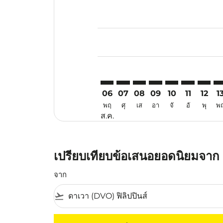
Displaying fares for สิงหาคม-202
DVO–PKU: cmp-view-offers-discl
DVO–PKU: cmp-view-offers-d
DVO–PKU: cmp-view-offe
DVO–PKU: cmp-view-
DVO–PKU: cmp-v
DVO–PKU: c
DVO–PK
DV
06
07
08
09
10
11
12
1
พฤ
ศุ
เส
อา
จั
อั
พุ
พ
ส.ค.
เปรียบเทียบข้อเสนอยอดนิยมจาก ดา
จาก
flight_takeoff
ไม่มีค่าโดยสารที่ตรงกับเกณฑ์การคัดกรองของค