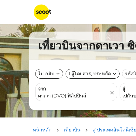
เที่ยวบินจากดาเวา ซิต
ไป-กลับ
expand_more
1 ผู้โดยสาร, ประหยัด
expand_more
รหัส
จาก
สู่
close
หน้าหลัก
เที่ยวบิน
สู่ ประเทศอินโดนีเซี