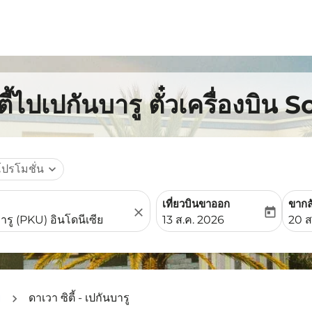
ี้ไปเปกันบารู ตั๋วเครื่องบิน 
โปรโมชั่น
expand_more
เที่ยวบินขาออก
ขากล
close
today
fc-booking-departure-date-
fc-b
13 ส.ค. 2026
20 ส
ย
ดาเวา ซิตี้ - เปกันบารู