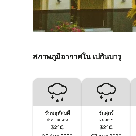
สภาพภูมิอากาศใน เปกันบารู
วันพฤหัสบดี
วันศุกร์
ฝนปานกลาง
ฝนเบา ๆ
32°C
32°C