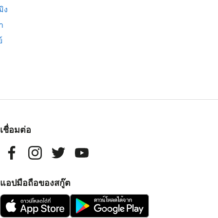
มิง
่า
์
เชื่อมต่อ
แอปมือถือของสกู๊ต