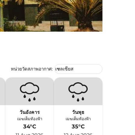
Weather unit option เซลเซียส Selec
หน่วยวัดสภาพอากาศ
:
เซลเซียส
keyboard_arrow_down
วันอังคาร
วันพุธ
เมฆเต็มท้องฟ้า
เมฆเต็มท้องฟ้า
34°C
35°C