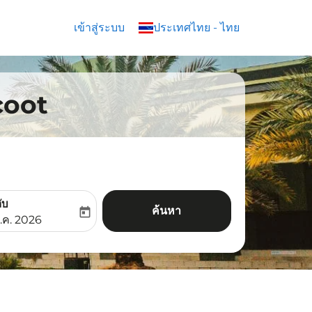
เข้าสู่ระบบ
keyboard_arrow_down
ประเทศไทย
-
ไทย
Scoot
ับ
ค้นหา
today
aria-label
ooking-return-date-aria-label
.ค. 2026