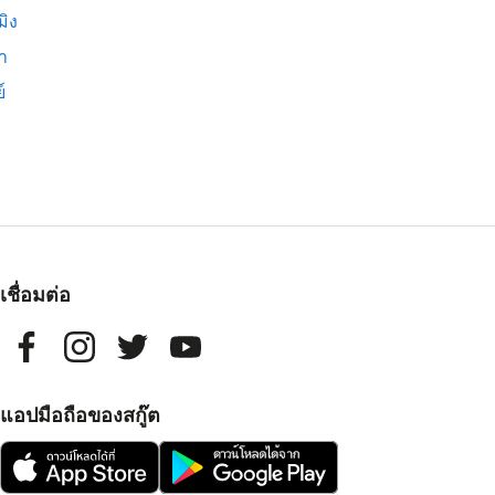
มิง
่า
์
เชื่อมต่อ
แอปมือถือของสกู๊ต