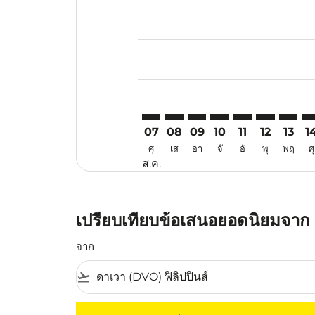
Displaying fares for สิงหาคม-202
DVO–SRG: cmp-view-offers-discl
DVO–SRG: cmp-view-offers-d
DVO–SRG: cmp-view-offe
DVO–SRG: cmp-view-
DVO–SRG: cmp-v
DVO–SRG: c
DVO–SR
DV
07
08
09
10
11
12
13
1
ศุ
เส
อา
จั
อั
พุ
พฤ
ศุ
ส.ค.
เปรียบเทียบข้อเสนอยอดนิยมจาก ดา
จาก
flight_takeoff
ไม่มีค่าโดยสารที่ตรงกับเกณฑ์การคัดกรองของค