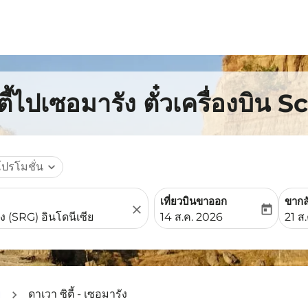
ตี้ไปเซอมารัง ตั๋วเครื่องบิน 
โปรโมชั่น
expand_more
เที่ยวบินขาออก
ขากล
close
today
fc-booking-departure-date-
fc-b
14 ส.ค. 2026
21 ส
ย
ดาเวา ซิตี้ - เซอมารัง