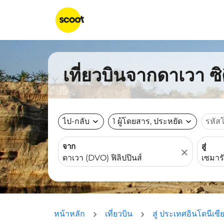
เที่ยวบินจากดาเวา ซิ
ไป-กลับ
expand_more
1 ผู้โดยสาร, ประหยัด
expand_more
รหัส
จาก
สู่
close
หน้าหลัก
เที่ยวบิน
สู่ ประเทศอินโดนีเซี