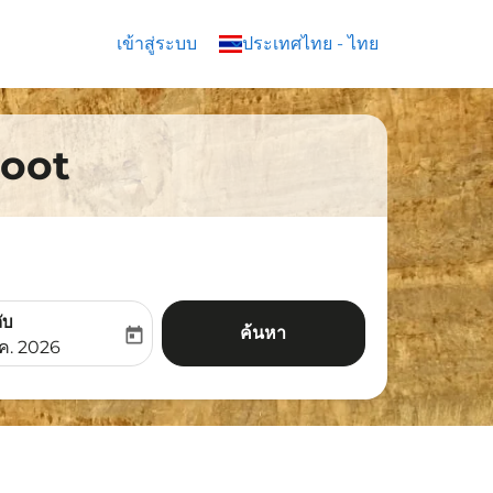
เข้าสู่ระบบ
keyboard_arrow_down
ประเทศไทย
-
ไทย
Scoot
ับ
ค้นหา
today
aria-label
ooking-return-date-aria-label
.ค. 2026