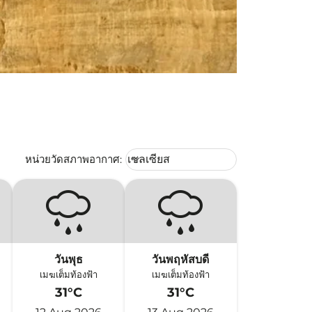
Weather unit option เซลเซียส Selec
หน่วยวัดสภาพอากาศ
:
เซลเซียส
keyboard_arrow_down
วันพุธ
วันพฤหัสบดี
เมฆเต็มท้องฟ้า
เมฆเต็มท้องฟ้า
31°C
31°C